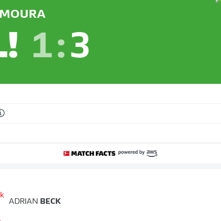
MOURA
L!
1
:
3
ADRIAN
BECK