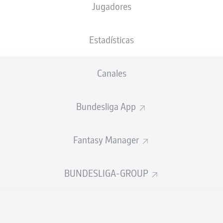
Jugadores
20'
A. Skov Olsen
Voith-Arena
(13.000 Espectadores)
Estadísticas
Benjamin Brand
Canales
Anuncio
Bundesliga App
Fantasy Manager
BUNDESLIGA-GROUP