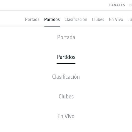
CANALES
B
Portada
Partidos
Clasificación
Clubes
En Vivo
J
HEIDENHEIM
-
WOLFSBURG
Portada
FCH
WOB
1
3
Partidos
Clasificación
 VIVO
ALINEACIONES
ESTADÍSTICAS
CLASIFICAC
Clubes
87'
M. Amoura
En Vivo
66'
M. Svanberg
L. Scienza
29'