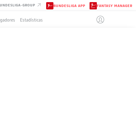
UNDESLIGA-GROUP
BUNDESLIGA APP
FANTASY MANAGER
ugadores
Estadísticas
IÓN