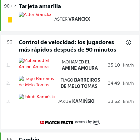
Tarjeta amarilla
90'
+ 2
ASTER
VRANCKX
Control de velocidad: los jugadores
90'
más rápidos después de 90 minutos
MOHAMED
EL
1.
35,10
km/h
AMINE AMOURA
TIAGO
BARREIROS
2.
34,49
km/h
DE MELO TOMAS
3.
JAKUB
KAMIŃSKI
33,62
km/h
86'