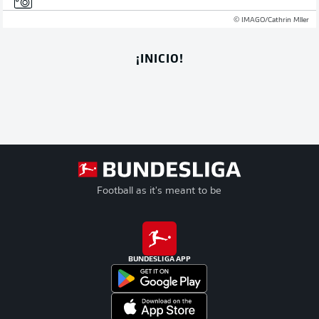
© IMAGO/Cathrin Mller
¡INICIO!
Football as it's meant to be
BUNDESLIGA APP