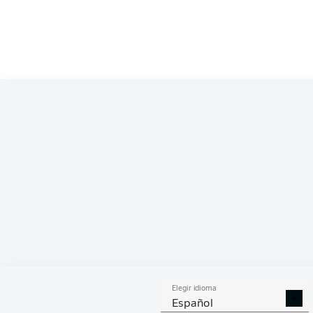
Competition
Euro
Season
ESTA
Elegir idioma
DUELOS
DUE
DIVIDIDOS
AÉR
Español
GANADOS
GANA