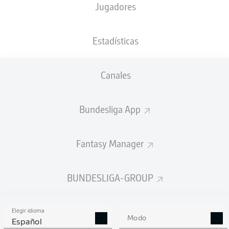
Jugadores
Karim Onisiwo
Jonathan Burkardt
Estadísticas
Canales
Jae-sung Lee
Leandro Barreiro
Bundesliga App
Aarón Martín
Anton Stach
Silvan Widmer
Fantasy Manager
Moussa Niakhaté
Stefan Bell
Jeremiah St. Juste
BUNDESLIGA-GROUP
Elegir idioma
Robin Zentner
Modo
Español