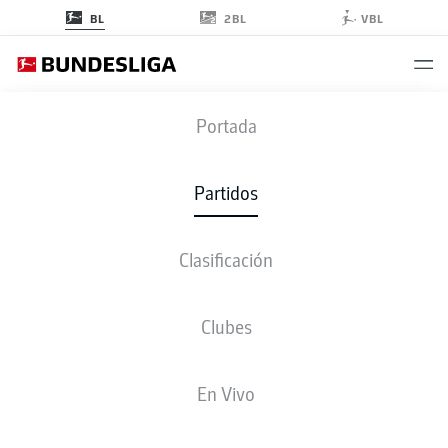
2BL
BL
VBL
M05
-
BOC
Portada
M05
BOC
1
0
Partidos
Clasificación
EN VIVO
ALINEACIONES
ESTADÍSTICAS
CLASIFICACIÓN
Clubes
3-3-2-2
4-3-3
En Vivo
ONCE INICIAL
MAINZ