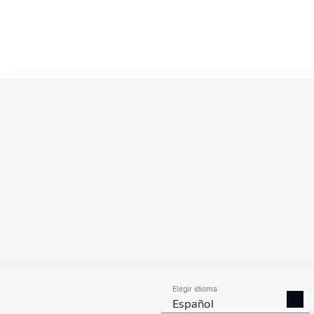
Competition
Bundesliga
Season
2022/2023
ESTA
Elegir idioma
DUELOS
DUE
DIVIDIDOS
AÉR
Español
GANADOS
GANA