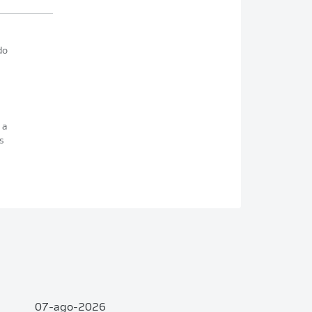
do
 a
s
e
07-ago-2026