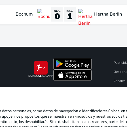
BOC
BSC
0
1
Bochum
Hertha Berlin
Publicid
Gestiona
BUNDESLIGA APP
Canales
Jugador
Sello Edi
atos personales, como datos de navegación o identificadores únicos, en tu
eo apoyen los propósitos que se muestran en «nosotros y nuestros socios t
timiento, los deshabilitarás. Si se deshabilitan los rastreadores, parte del 