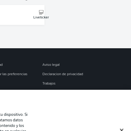
Liveticker
ad
Aviso legal
r las preferencias
Declaracion de privacidad
Trabajos
es
Condiciones de uso
torial
Contacto
 dispositivo. Si
ratamos datos
contenido y los