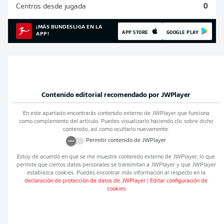
Centros desde jugada
0
¡MÁS BUNDESLIGA EN LA
APP STORE
GOOGLE PLAY
APP!
Contenido editorial recomendado por
JWPlayer
En este apartado encontrarás contenido externo de
JWPlayer
que funciona
como complemento del artículo. Puedes visualizarlo haciendo clic sobre dicho
contenido, así como ocultarlo nuevamente.
Permitir contenido de
JWPlayer
Estoy de acuerdo en que se me muestre contenido externo de
JWPlayer
, lo que
permite que ciertos datos personales se transmitan a
JWPlayer
y que
JWPlayer
establezca cookies. Puedes encontrar más información al respecto en la
declaración de protección de datos de
JWPlayer
|
Editar configuración de
cookies