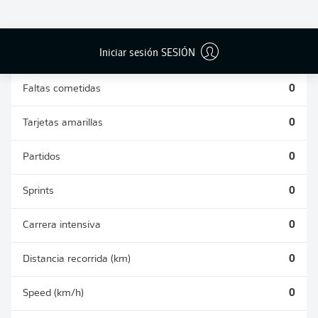
DUELOS
DUELOS
DIVIDIDOS
AÉREOS
GANADOS
GANADOS
0
0
Iniciar sesión SESIÓN
Faltas cometidas
0
Tarjetas amarillas
0
Partidos
0
Sprints
0
Carrera intensiva
0
Distancia recorrida (km)
0
Speed (km/h)
0