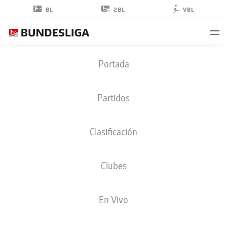
2BL
BL
VBL
DAVID
Portada
NEMETH
4
Partidos
Clasificación
DEFENSA
Clubes
ST. PAULI
ESTADÍSTICAS TEMPORADA 2025/2026
GOLES
En Vivo