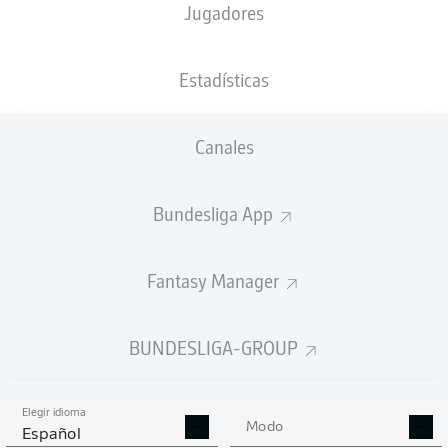
Jugadores
NACIÓN
18.03.2001
TAMAÑO
PESO
AUT
25 AÑOS
191 CM
89 KG
Estadísticas
Competition
Canales
Bundesliga 2
Bundesliga App
Season
Fantasy Manager
ESTADÍSTICAS
BUNDESLIGA-GROUP
TEMPORADA 2025/2026
Elegir idioma
Modo
Español