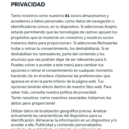
PRIVACIDAD
Tanto nosotros como nuestros
61
socios almacenamos y
accedemos a datos personales, como datos de navegación o
identificadores únicos, en tu dispositivo. Si seleccionas Acepto,
estarás permitiendo que las tecnologías de rastreo apoyen los
propósitos que se muestran en «nosotros y nuestros socios
tratamos datos para proporcionar». Si seleccionas Rechazarlas
Publicidad
Aviso legal
todas o retiras tu consentimiento, los deshabilitarás. Si se
Gestionar las preferencias
Declaracion de privacidad
deshabilitan los rastreadores, parte del contenido y los
anuncios que ves podrían dejar de ser relevantes para ti.
Canales
Trabajos
Puedes volver a acceder a este menú para cambiar tus
opciones o retirar el consentimiento en cualquier momento
Jugadores
Condiciones de uso
haciendo clic en el enlace «Gestionar las preferencias» que
Sello Editorial
Contacto
aparece en el en la parte inferior de la página web. Tus
opciones tendrán efecto dentro de nuestro Sitio web. Para
saber más, consulta nuestra política de privacidad.
Tanto nosotros como nuestros asociados tratamos los
datos para proporcionar:
Utilizar datos de localización geográfica precisa. Analizar
activamente las características del dispositivo para su
identificación. Almacenar la información en un dispositivo y/o
acceder a ella. Publicidad y contenido personalizados,