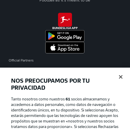
Football as it's meant to be
BUNDESLIGA APP
Official Partners
NOS PREOCUPAMOS POR TU
PRIVACIDAD
Tanto nosotros como nuestros
61
socios almacenamos y
accedemos a datos personales, como datos de navegación o
identificadores únicos, en tu dispositivo. Si seleccionas Acepto,
estarás permitiendo que las tecnologías de rastreo apoyen los
propósitos que se muestran en «nosotros y nuestros socios
tratamos datos para proporcionar». Si seleccionas Rechazarlas
Publicidad
Aviso legal