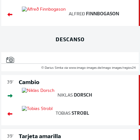
ALFREÐ
FINNBOGASON
DESCANSO
© Darius Simka via www.imago-images.de/imago images/regios24
Cambio
39'
NIKLAS
DORSCH
TOBIAS
STROBL
Tarjeta amarilla
39'