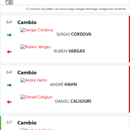
© Joachim Bywaletz via www.imago-images.de/imago images/Jan Huebner
Cambio
64'
SERGIO
CÓRDOVA
RUBEN
VARGAS
Cambio
64'
ANDRÉ
HAHN
DANIEL
CALIGIURI
Cambio
57'