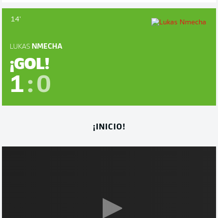
14'
LUKAS
NMECHA
¡GOL!
1
:
0
¡INICIO!