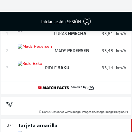
Control de velocidad: los jugadores
90'
más rápidos después de 90 minutos
Iniciar sesión SESIÓN
1.
LUKAS
NMECHA
33,81
km/h
2.
MADS
PEDERSEN
33,48
km/h
3.
RIDLE
BAKU
33,14
km/h
© Darius Simka via www.imago-images.de/imago images/regios24
Tarjeta amarilla
87'