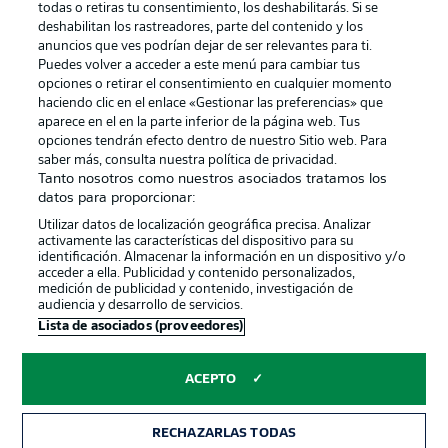
todas o retiras tu consentimiento, los deshabilitarás. Si se
Gestionar las preferencias
Declaracion de privacidad
deshabilitan los rastreadores, parte del contenido y los
anuncios que ves podrían dejar de ser relevantes para ti.
Canales
Trabajos
Puedes volver a acceder a este menú para cambiar tus
opciones o retirar el consentimiento en cualquier momento
Jugadores
Condiciones de uso
haciendo clic en el enlace «Gestionar las preferencias» que
Sello Editorial
Contacto
aparece en el en la parte inferior de la página web. Tus
opciones tendrán efecto dentro de nuestro Sitio web. Para
saber más, consulta nuestra política de privacidad.
Tanto nosotros como nuestros asociados tratamos los
datos para proporcionar:
Utilizar datos de localización geográfica precisa. Analizar
activamente las características del dispositivo para su
identificación. Almacenar la información en un dispositivo y/o
acceder a ella. Publicidad y contenido personalizados,
medición de publicidad y contenido, investigación de
audiencia y desarrollo de servicios.
© 2026 Bundesliga-Gruppe GmbH
Lista de asociados (proveedores)
Elegir idioma
ACEPTO
Español
RECHAZARLAS TODAS