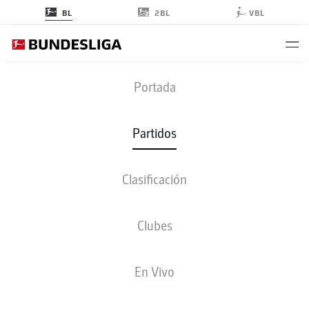
2BL
BL
VBL
WOB
-
FCA
Portada
WOB
FCA
1
0
Partidos
Clasificación
EN VIVO
ALINEACIONES
ESTADÍSTICAS
CLASIFICACIÓN
Clubes
L. Nmecha
14'
En Vivo
Volkswagen Arena
(16.095 Espectadores)
M. Fritz