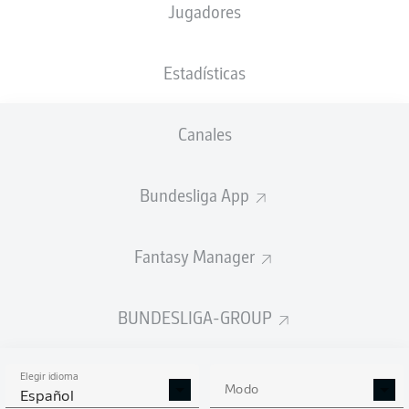
Jugadores
Estadísticas
Anuncio
Canales
FINAL
Bundesliga App
Tarjeta amarilla
90'
+ 4
Fantasy Manager
MADS
PEDERSEN
BUNDESLIGA-GROUP
Tarjeta amarilla
90'
+ 1
Elegir idioma
FELIX
NMECHA
Modo
Español