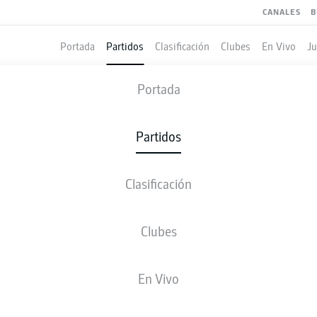
CANALES
B
Portada
Partidos
Clasificación
Clubes
En Vivo
J
COLOGNE
-
AUGSBURG
Portada
KOE
FCA
0
1
Partidos
Clasificación
 VIVO
ALINEACIONES
ESTADÍSTICAS
CLASIFICAC
Clubes
77'
Iago
En Vivo
RheinEnergieSTADION
S. Storks