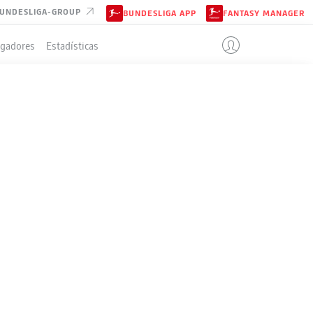
UNDESLIGA-GROUP
BUNDESLIGA APP
FANTASY MANAGER
ugadores
Estadísticas
IÓN