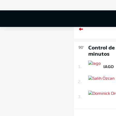
Cambio
90'
+ 2
Control de
90'
minutos
1.
IAGO
2.
3.