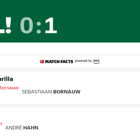
L!
0
:
1
rilla
SEBASTIAAN
BORNAUW
ANDRÉ
HAHN