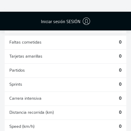
DUELOS
DUELOS
DIVIDIDOS
AÉREOS
GANADOS
GANADOS
0
0
Iniciar sesión SESIÓN
Faltas cometidas
0
Tarjetas amarillas
0
Partidos
0
Sprints
0
Carrera intensiva
0
Distancia recorrida (km)
0
Speed (km/h)
0