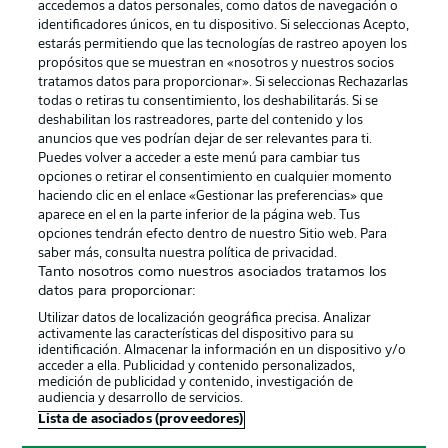
accedemos a datos personales, como datos de navegación o
identificadores únicos, en tu dispositivo. Si seleccionas Acepto,
estarás permitiendo que las tecnologías de rastreo apoyen los
propósitos que se muestran en «nosotros y nuestros socios
tratamos datos para proporcionar». Si seleccionas Rechazarlas
Publicidad
Aviso legal
todas o retiras tu consentimiento, los deshabilitarás. Si se
Gestionar las preferencias
Declaracion de privacidad
deshabilitan los rastreadores, parte del contenido y los
anuncios que ves podrían dejar de ser relevantes para ti.
Canales
Trabajos
Puedes volver a acceder a este menú para cambiar tus
opciones o retirar el consentimiento en cualquier momento
Jugadores
Condiciones de uso
haciendo clic en el enlace «Gestionar las preferencias» que
Sello Editorial
Contacto
aparece en el en la parte inferior de la página web. Tus
opciones tendrán efecto dentro de nuestro Sitio web. Para
saber más, consulta nuestra política de privacidad.
Tanto nosotros como nuestros asociados tratamos los
datos para proporcionar:
Utilizar datos de localización geográfica precisa. Analizar
activamente las características del dispositivo para su
identificación. Almacenar la información en un dispositivo y/o
acceder a ella. Publicidad y contenido personalizados,
medición de publicidad y contenido, investigación de
audiencia y desarrollo de servicios.
© 2026 Bundesliga-Gruppe GmbH
Lista de asociados (proveedores)