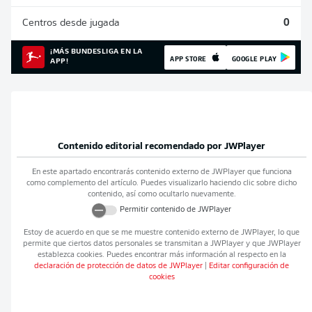
Centros desde jugada
0
¡MÁS BUNDESLIGA EN LA
APP STORE
GOOGLE PLAY
APP!
Contenido editorial recomendado por
JWPlayer
En este apartado encontrarás contenido externo de
JWPlayer
que funciona
como complemento del artículo. Puedes visualizarlo haciendo clic sobre dicho
contenido, así como ocultarlo nuevamente.
Permitir contenido de
JWPlayer
Estoy de acuerdo en que se me muestre contenido externo de
JWPlayer
, lo que
permite que ciertos datos personales se transmitan a
JWPlayer
y que
JWPlayer
establezca cookies. Puedes encontrar más información al respecto en la
declaración de protección de datos de
JWPlayer
|
Editar configuración de
cookies