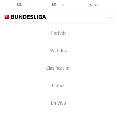
2BL
BL
VBL
RANI
Portada
KHEDIRA
8
Partidos
Clasificación
CENTROCAMPISTA
Clubes
UNION BERLIN
ESTADÍSTICAS TEMPORADA 2026/2027
GOLES
COMPA
En Vivo