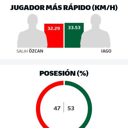
JUGADOR MÁS RÁPIDO (KM/H)
33.53
32.29
SALIH
ÖZCAN
IAGO
POSESIÓN (%)
47
53