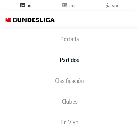
2BL
BL
VBL
KOE
-
FCA
Portada
KOE
FCA
0
1
Partidos
Clasificación
EN VIVO
ALINEACIONES
ESTADÍSTICAS
CLASIFICACIÓN
Clubes
En Vivo