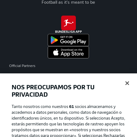
Football as it's meant to be
BUNDESLIGA APP
Official Partners
NOS PREOCUPAMOS POR TU
PRIVACIDAD
Tanto nosotros como nuestros
61
socios almacenamos y
accedemos a datos personales, como datos de navegación o
identificadores únicos, en tu dispositivo. Si seleccionas Acepto,
estarás permitiendo que las tecnologías de rastreo apoyen los
propósitos que se muestran en «nosotros y nuestros socios
tratamos datos para proporcionar». Si seleccionas Rechazarlas