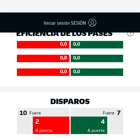
359
457
Éxito
74 %
84 %
Iniciar sesión SESIÓN
EFICIENCIA DE LOS PASES
0,0
0,0
0,0
0,0
0,0
0,0
DISPAROS
10
7
Fuera
Fuera
2
4
A puerta
A puerta