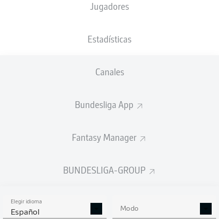
Jugadores
XGOALS
Estadísticas
1.2
1
Canales
0.62
Bundesliga App
Fantasy Manager
0
Goals
BUNDESLIGA-GROUP
PASES CORRECTOS DESDE JUGADA
(%)
Elegir idioma
Modo
Español