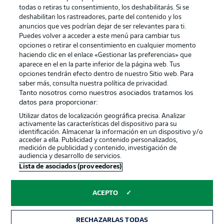
Publicidad
Aviso legal
todas o retiras tu consentimiento, los deshabilitarás. Si se
Gestionar las preferencias
Declaracion de privacidad
deshabilitan los rastreadores, parte del contenido y los
anuncios que ves podrían dejar de ser relevantes para ti.
Canales
Trabajos
Puedes volver a acceder a este menú para cambiar tus
opciones o retirar el consentimiento en cualquier momento
Jugadores
Condiciones de uso
haciendo clic en el enlace «Gestionar las preferencias» que
Sello Editorial
Contacto
aparece en el en la parte inferior de la página web. Tus
opciones tendrán efecto dentro de nuestro Sitio web. Para
saber más, consulta nuestra política de privacidad.
Tanto nosotros como nuestros asociados tratamos los
datos para proporcionar:
Utilizar datos de localización geográfica precisa. Analizar
activamente las características del dispositivo para su
identificación. Almacenar la información en un dispositivo y/o
acceder a ella. Publicidad y contenido personalizados,
medición de publicidad y contenido, investigación de
audiencia y desarrollo de servicios.
© 2026 Bundesliga-Gruppe GmbH
Lista de asociados (proveedores)
Elegir idioma
ACEPTO
Español
RECHAZARLAS TODAS