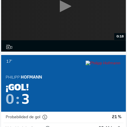
0:18
17'
PHILIPP
HOFMANN
¡GOL!
0
:
3
Probabilidad de gol
21 %