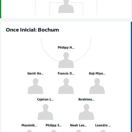
Once Inicial: Bochum
Philipp Hofmann
Gerrit Holtmann
Francis Onyeka
Koji Miyoshi
Cajetan Lenz
Ibrahima Sissoko
Maximilian Wittek
Philipp Strompf
Noah Loosli
Leandro Morgalla