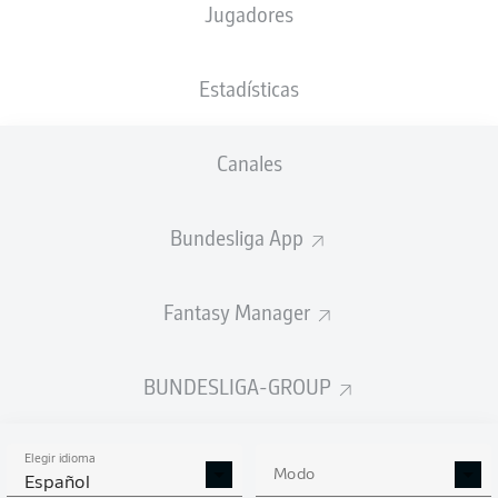
Jugadores
Sportpark Ronhof | Thomas Sommer
(10.879 Espectadores)
Jarno Wienefeld
Estadísticas
Canales
Anuncio
Bundesliga App
FINAL
Fantasy Manager
BUNDESLIGA-GROUP
Elegir idioma
Modo
Español