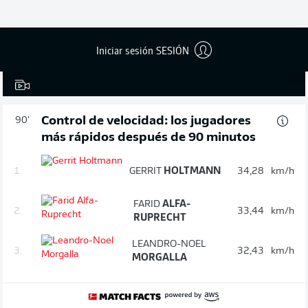
Iniciar sesión SESIÓN
0:19
Control de velocidad: los jugadores
90'
más rápidos después de 90 minutos
1.
GERRIT
HOLTMANN
34,28
km/h
FARID
ALFA-
2.
33,44
km/h
RUPRECHT
LEANDRO-NOEL
3.
32,43
km/h
MORGALLA