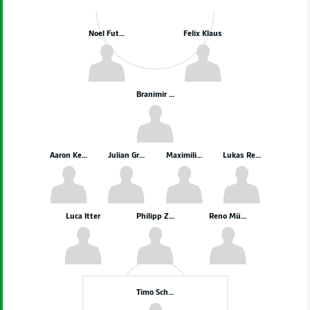
Noel Futkeu
Felix Klaus
Branimir Hrgota
Aaron Keller
Julian Green
Maximilian Dietz
Lukas Reich
Luca Itter
Philipp Ziereis
Reno Münz
Timo Schlieck