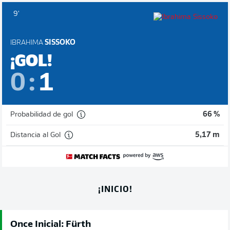
9'
IBRAHIMA
SISSOKO
¡GOL!
0
:
1
Probabilidad de gol
66 %
Distancia al Gol
5,17 m
¡INICIO!
Once Inicial: Fürth