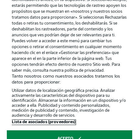
estarás permitiendo que las tecnologías de rastreo apoyen los
propósitos que se muestran en «nosotros y nuestros socios
tratamos datos para proporcionar». Si seleccionas Rechazarlas
Publicidad
Aviso legal
todas o retiras tu consentimiento, los deshabilitarás. Si se
Gestionar las preferencias
Declaracion de privacidad
deshabilitan los rastreadores, parte del contenido y los
anuncios que ves podrían dejar de ser relevantes para ti.
Canales
Trabajos
Puedes volver a acceder a este menú para cambiar tus
opciones o retirar el consentimiento en cualquier momento
Jugadores
Condiciones de uso
haciendo clic en el enlace «Gestionar las preferencias» que
Sello Editorial
Contacto
aparece en el en la parte inferior de la página web. Tus
opciones tendrán efecto dentro de nuestro Sitio web. Para
saber más, consulta nuestra política de privacidad.
Tanto nosotros como nuestros asociados tratamos los
datos para proporcionar:
Utilizar datos de localización geográfica precisa. Analizar
activamente las características del dispositivo para su
identificación. Almacenar la información en un dispositivo y/o
acceder a ella. Publicidad y contenido personalizados,
medición de publicidad y contenido, investigación de
audiencia y desarrollo de servicios.
© 2026 Bundesliga-Gruppe GmbH
Lista de asociados (proveedores)
Elegir idioma
ACEPTO