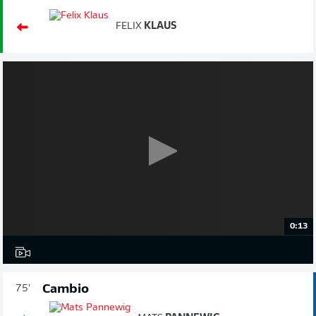
FELIX
KLAUS
0:13
Cambio
75'