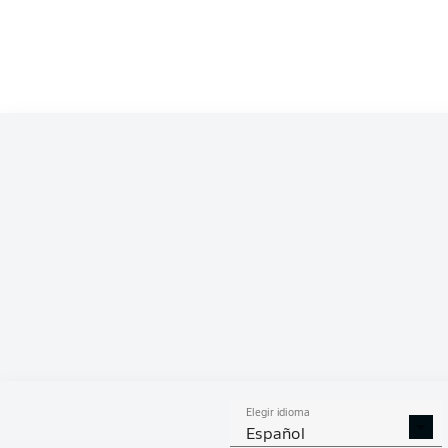
Competition
Bundesliga 2
Season
ESTA
Elegir idioma
DUELOS
DUE
DIVIDIDOS
AÉR
Español
GANADOS
GANA