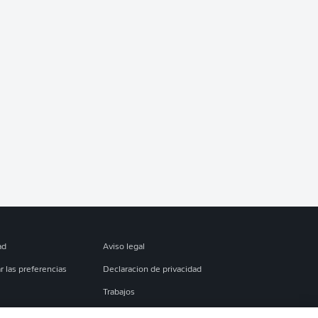
ad
Aviso legal
r las preferencias
Declaracion de privacidad
Trabajos
es
Condiciones de uso