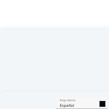
Competition
Bundesliga
Season
2026/2027
ESTA
Elegir idioma
DUELOS
DUE
DIVIDIDOS
AÉR
Español
GANADOS
GANA