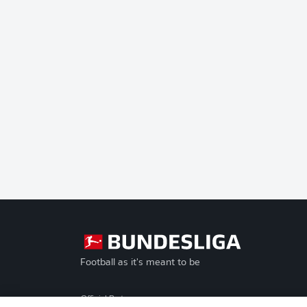
Football as it's meant to be
Official Partners