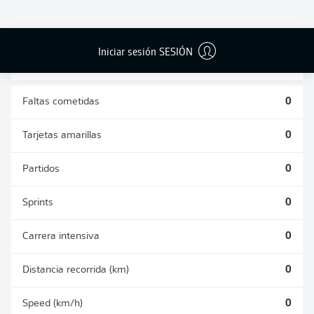
DUELOS
DUELOS
DIVIDIDOS
AÉREOS
GANADOS
GANADOS
0
0
Iniciar sesión SESIÓN
Faltas cometidas
0
Tarjetas amarillas
0
Partidos
0
Sprints
0
Carrera intensiva
0
Distancia recorrida (km)
0
Speed (km/h)
0