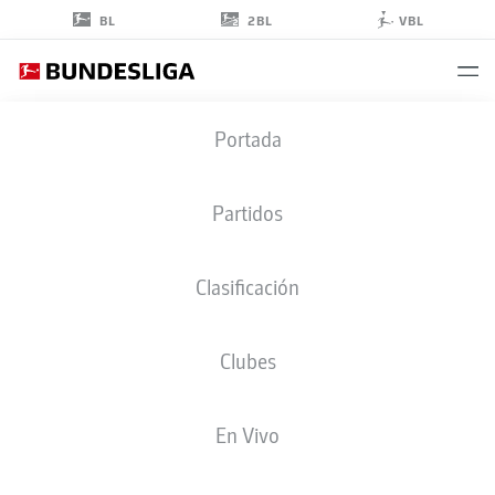
2BL
BL
VBL
NOEL
Portada
FUTKEU
41
Partidos
Clasificación
DELANTERO
Clubes
EINTRACHT FRANKFURT
ESTADÍSTICAS TEMPORADA 2026/2027
GOLES
COMPA
En Vivo