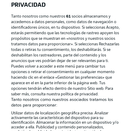
PRIVACIDAD
Tanto nosotros como nuestros
61
socios almacenamos y
accedemos a datos personales, como datos de navegación o
identificadores únicos, en tu dispositivo. Si seleccionas Acepto,
estarás permitiendo que las tecnologías de rastreo apoyen los
propósitos que se muestran en «nosotros y nuestros socios
tratamos datos para proporcionar». Si seleccionas Rechazarlas
Publicidad
Aviso legal
todas o retiras tu consentimiento, los deshabilitarás. Si se
Gestionar las preferencias
Declaracion de privacidad
deshabilitan los rastreadores, parte del contenido y los
anuncios que ves podrían dejar de ser relevantes para ti.
Canales
Trabajos
Puedes volver a acceder a este menú para cambiar tus
opciones o retirar el consentimiento en cualquier momento
Jugadores
Condiciones de uso
haciendo clic en el enlace «Gestionar las preferencias» que
Sello Editorial
Contacto
aparece en el en la parte inferior de la página web. Tus
opciones tendrán efecto dentro de nuestro Sitio web. Para
saber más, consulta nuestra política de privacidad.
Tanto nosotros como nuestros asociados tratamos los
datos para proporcionar:
Utilizar datos de localización geográfica precisa. Analizar
activamente las características del dispositivo para su
identificación. Almacenar la información en un dispositivo y/o
acceder a ella. Publicidad y contenido personalizados,