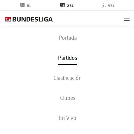
2BL
BL
VBL
SGF
-
H96
Portada
SGF
H96
1
0
Partidos
Clasificación
EN VIVO
ALINEACIONES
ESTADÍSTICAS
CLASIFICACIÓN
Clubes
3-4-2-1
3-4-2-1
En Vivo
ONCE INICIAL
GREUTHER FÜRTH