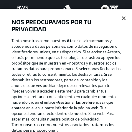
NOS PREOCUPAMOS POR TU
PRIVACIDAD
Tanto nosotros como nuestros
61
socios almacenamos y
accedemos a datos personales, como datos de navegación o
identificadores únicos, en tu dispositivo. Si seleccionas Acepto,
estarás permitiendo que las tecnologías de rastreo apoyen los
Publicidad
Aviso legal
propósitos que se muestran en «nosotros y nuestros socios
tratamos datos para proporcionar». Si seleccionas Rechazarlas
Gestionar las preferencias
Declaracion de privacidad
todas o retiras tu consentimiento, los deshabilitarás. Si se
deshabilitan los rastreadores, parte del contenido y los
Canales
Trabajos
anuncios que ves podrían dejar de ser relevantes para ti.
Jugadores
Condiciones de uso
Puedes volver a acceder a este menú para cambiar tus
opciones o retirar el consentimiento en cualquier momento
Sello Editorial
Contacto
haciendo clic en el enlace «Gestionar las preferencias» que
aparece en el en la parte inferior de la página web. Tus
opciones tendrán efecto dentro de nuestro Sitio web. Para
saber más, consulta nuestra política de privacidad.
Tanto nosotros como nuestros asociados tratamos los
datos para proporcionar: