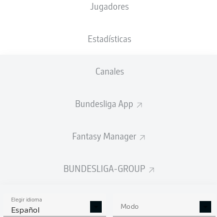
Jugadores
Noel Futkeu
Estadísticas
Roberto Massimo
Branimir Hrgota
Canales
Bundesliga App
Niko Gießelmann
Julian Green
Sacha Bansé
Simon Asta
Fantasy Manager
Luca Itter
Gideon Jung
Marco Meyerhöfer
BUNDESLIGA-GROUP
Elegir idioma
Moritz Schulze
Modo
Español