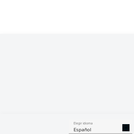
Competition
Bundesliga 2
Season
2025/2026
ESTA
Elegir idioma
DUELOS
DUE
DIVIDIDOS
AÉR
Español
GANADOS
GANA