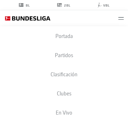
2BL
BL
VBL
MARCO
Portada
MEYERHÖFER
18
Partidos
Clasificación
DEFENSA
Clubes
GREUTHER FÜRTH
ESTADÍSTICAS TEMPORADA 2021/2022
GOLES
En Vivo