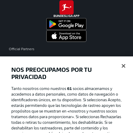
BUNDESLIGA APP
Official Partners
NOS PREOCUPAMOS POR TU
PRIVACIDAD
Tanto nosotros como nuestros
61
socios almacenamos y
accedemos a datos personales, como datos de navegación o
identificadores únicos, en tu dispositivo. Si seleccionas Acepto,
estarás permitiendo que las tecnologías de rastreo apoyen los
propósitos que se muestran en «nosotros y nuestros socios
tratamos datos para proporcionar». Si seleccionas Rechazarlas
Publicidad
Aviso legal
todas o retiras tu consentimiento, los deshabilitarás. Si se
Gestionar las preferencias
Declaracion de privacidad
deshabilitan los rastreadores, parte del contenido y los