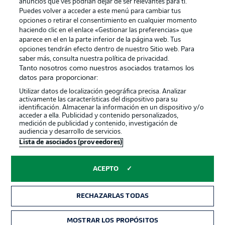
anuncios que ves podrían dejar de ser relevantes para ti.
Canales
Trabajos
Puedes volver a acceder a este menú para cambiar tus
opciones o retirar el consentimiento en cualquier momento
Jugadores
Condiciones de uso
haciendo clic en el enlace «Gestionar las preferencias» que
Sello Editorial
Contacto
aparece en el en la parte inferior de la página web. Tus
opciones tendrán efecto dentro de nuestro Sitio web. Para
saber más, consulta nuestra política de privacidad.
Tanto nosotros como nuestros asociados tratamos los
datos para proporcionar:
Utilizar datos de localización geográfica precisa. Analizar
activamente las características del dispositivo para su
identificación. Almacenar la información en un dispositivo y/o
acceder a ella. Publicidad y contenido personalizados,
medición de publicidad y contenido, investigación de
audiencia y desarrollo de servicios.
© 2026 Bundesliga-Gruppe GmbH
Lista de asociados (proveedores)
Elegir idioma
ACEPTO
Español
RECHAZARLAS TODAS
Modo
MOSTRAR LOS PROPÓSITOS