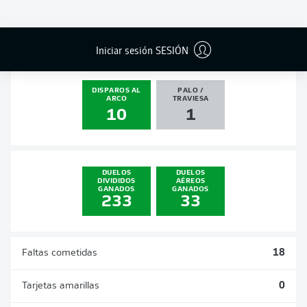
GOLES
ASISTENCIAS
PENALES
ACTUALIZADO
1
1
0
0
Iniciar sesión SESIÓN
DISPAROS AL
PALO /
ARCO
TRAVIESA
10
1
DUELOS
DUELOS
DIVIDIDOS
AÉREOS
GANADOS
GANADOS
233
33
Faltas cometidas
18
Tarjetas amarillas
0