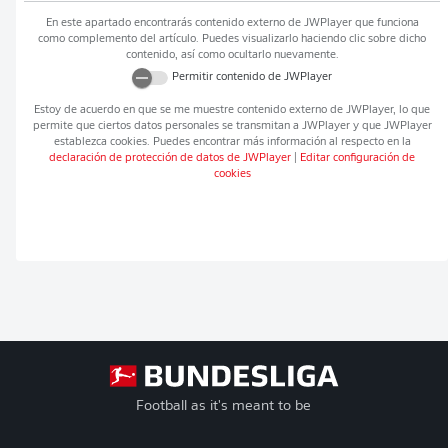
En este apartado encontrarás contenido externo de
JWPlayer
que funciona
como complemento del artículo. Puedes visualizarlo haciendo clic sobre dicho
contenido, así como ocultarlo nuevamente.
Permitir contenido de
JWPlayer
Estoy de acuerdo en que se me muestre contenido externo de
JWPlayer
, lo que
permite que ciertos datos personales se transmitan a
JWPlayer
y que
JWPlayer
establezca cookies. Puedes encontrar más información al respecto en la
declaración de protección de datos de
JWPlayer
|
Editar configuración de
cookies
Football as it's meant to be