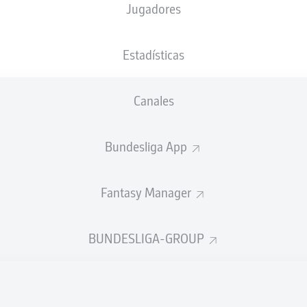
Jugadores
NACIÓN
25.01.2005
TAMAÑO
DEU
21 AÑOS
180 CM
Estadísticas
Canales
Bundesliga App
Fantasy Manager
DÍSTICAS TEMPORADA 2023
BUNDESLIGA-GROUP
Partidos
PASES
CORRECTOS
DESDE JUGADA
(%)