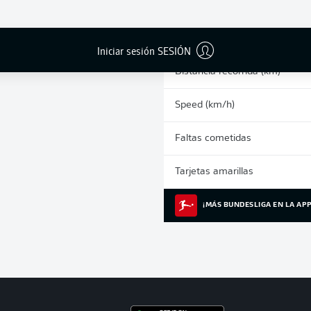
0
Sprints
Carrera intensiva
Iniciar sesión SESIÓN
Distancia recorrida (km)
Speed (km/h)
Faltas cometidas
Tarjetas amarillas
¡MÁS BUNDESLIGA EN LA APP