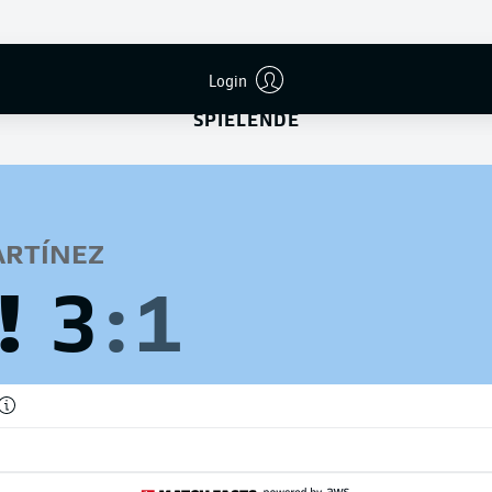
VERLÄNGERUNG BEENDET
Login
SPIELENDE
RTÍNEZ
!
3
:
1