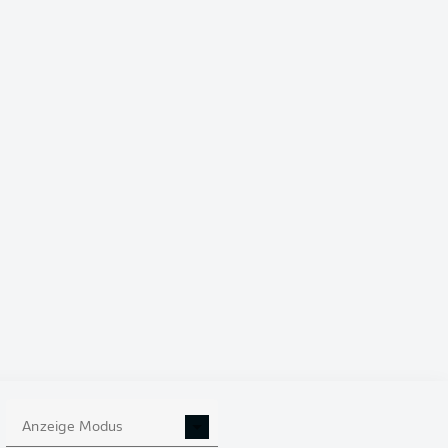
 Schweiz und zieht in
oren von Alexis Mac
zahl spielende Nati
ngerung mitten ins
Anzeige Modus
© ODD ANDERSEN