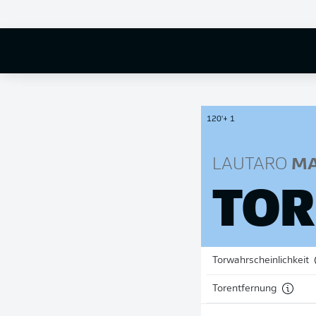
120'
+ 1
LAUTARO
MA
TOR
Torwahrscheinlichkeit
Torentfernung