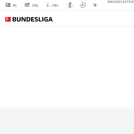
BROADCASTER
2BL
BL
VBL
ALLE SPIELE
ARGENTINIEN