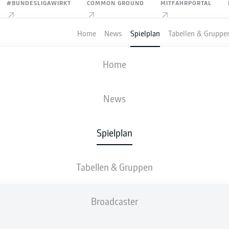
#BUNDESLIGAWIRKT
COMMON GROUND
MITFAHRPORTAL
Home
News
Spielplan
Tabellen & Gruppe
FIFA WELTMEISTERSCHAFT
Home
VIERTELFINALE
ARGENTINIEN
-
SCHWEIZ
News
3
1
Spielplan
1
1
Tabellen & Gruppen
LIVE
AUFSTELLUNGEN
STATISTIKEN
Broadcaster
L. Martínez
120' +1'