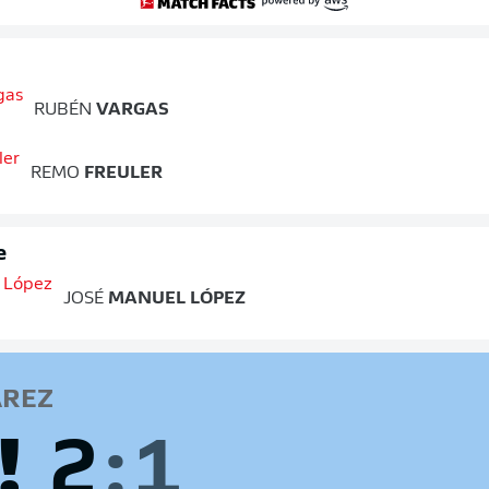
RUBÉN
VARGAS
REMO
FREULER
e
JOSÉ
MANUEL LÓPEZ
REZ
!
2
:
1