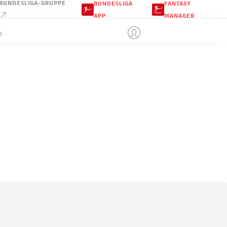
BUNDESLIGA-GRUPPE
BUNDESLIGA
FANTASY
APP
MANAGER
n
SCHWEIZ