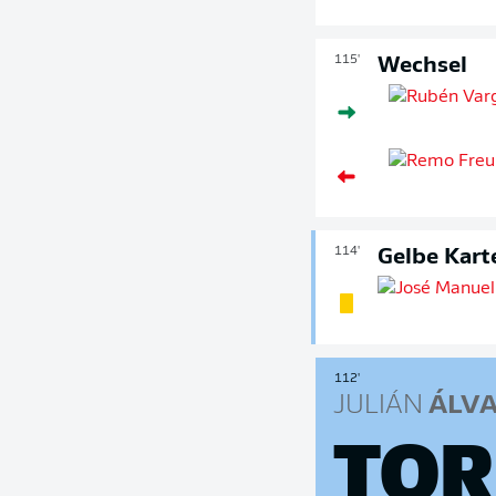
115'
Wechsel
114'
Gelbe Kart
112'
JULIÁN
ÁLVA
TOR