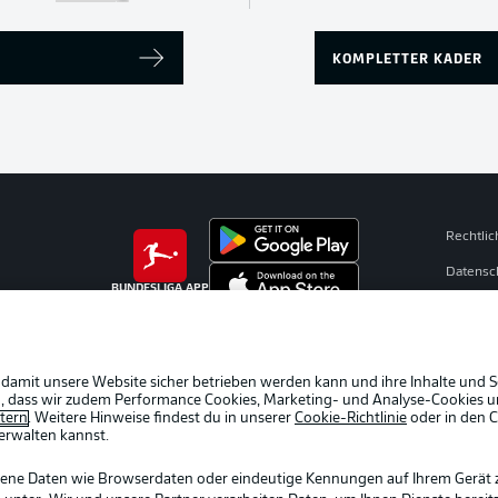
KOMPLETTER KADER
Rechtli
Datensc
BUNDESLIGA APP
Broadca
Jobs
Partner
 damit unsere Website sicher betrieben werden kann und ihre Inhalte und S
ein, dass wir zudem Performance Cookies, Marketing- und Analyse-Cookies u
Livetick
etern
. Weitere Hinweise findest du in unserer
Cookie-Richtlinie
oder in den 
erwalten kannst.
gene Daten wie Browserdaten oder eindeutige Kennungen auf Ihrem Gerät 