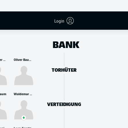
Login
BANK
Alexander Nübel
Oliver Baumann
TORHÜTER
Raum
Waldemar Anton
VERTEIDIGUNG