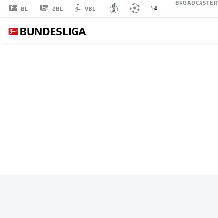
BROADCASTER
2BL
BL
VBL
ALLE SPIELE
DEUTSCHLAND
STARTELF