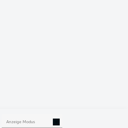
4-4-2
PARAGUAY
 Enciso
Gabriel Ávalos
Miguel Almirón
Andrés Cubas
Damián Bobadilla
José Canale
Gustavo Gómez
Juan José Cáceres
Anzeige Modus