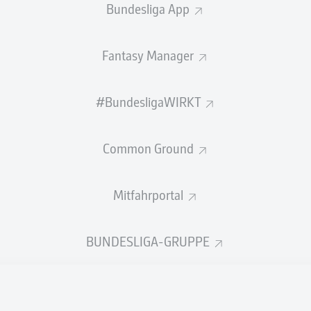
Bundesliga App
Fantasy Manager
Julio
#BundesligaWIRKT
Leroy Sané
Common Ground
Matías Galarza
lix Nmecha
Mitfahrportal
BUNDESLIGA-GRUPPE
n Tah
Joshua Kimmich
Júnior Alonso