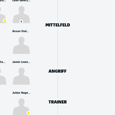
Jamal Musiala
Leon Goretzka
MITTELFELD
Assan Ouédraogo
Nick Woltemade
Jamie Leweling
ANGRIFF
Julian Nagelsmann
TRAINER