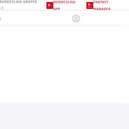
BUNDESLIGA-GRUPPE
BUNDESLIGA
FANTASY
APP
MANAGER
n
PARAGUAY