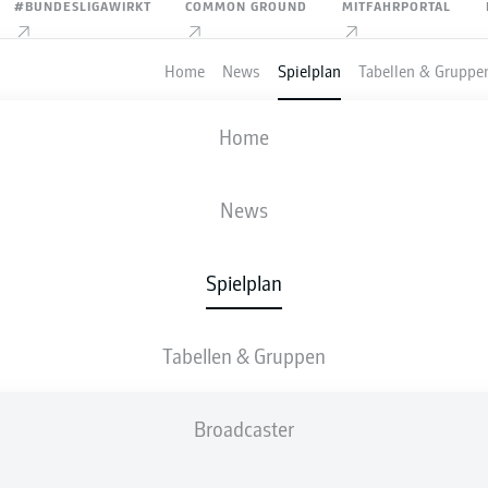
#BUNDESLIGAWIRKT
COMMON GROUND
MITFAHRPORTAL
Home
News
Spielplan
Tabellen & Gruppe
FIFA WELTMEISTERSCHAFT
Home
SECHZEHNTELFINALE
DEUTSCHLAND
-
PARAGUAY
News
3
4
Spielplan
1
1
Tabellen & Gruppen
LIVE
AUFSTELLUNGEN
STATISTIKEN
Broadcaster