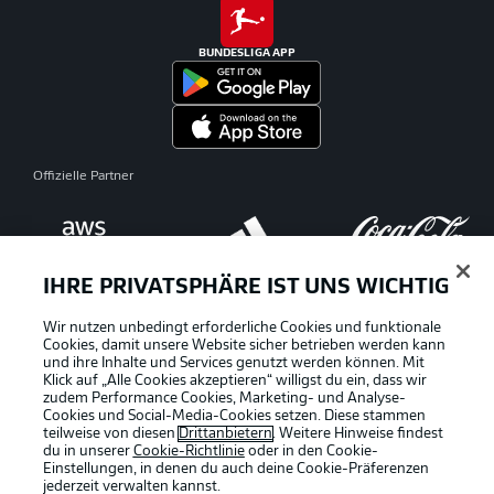
BUNDESLIGA APP
Offizielle Partner
IHRE PRIVATSPHÄRE IST UNS WICHTIG
Wir nutzen unbedingt erforderliche Cookies und funktionale
Cookies, damit unsere Website sicher betrieben werden kann
und ihre Inhalte und Services genutzt werden können. Mit
Klick auf „Alle Cookies akzeptieren“ willigst du ein, dass wir
zudem Performance Cookies, Marketing- und Analyse-
Cookies und Social-Media-Cookies setzen. Diese stammen
teilweise von diesen
Drittanbietern
. Weitere Hinweise findest
du in unserer
Cookie-Richtlinie
oder in den Cookie-
Einstellungen, in denen du auch deine Cookie-Präferenzen
jederzeit
verwalten kannst.