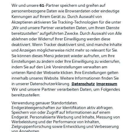
Wir und unsere
61
-Partner speichern und greifen auf
personenbezogene Daten wie Browserdaten oder eindeutige
Kennungen auf Ihrem Gerät zu. Durch Auswahl von
Rechtliche Hinweise
Voreinstellungen verwalten
Akzeptieren aktivieren Sie Tracking-Technologien für die unter
„Wir und unsere Partner verarbeiten Daten, um Ihnen Dienste
Datenschutz
Nutzungsbedingungen
bereitzustellen“ aufgeführten Zwecke. Durch Auswahl von Alle
ablehnen oder Widerruf Ihrer Einwilligung werden diese
Broadcaster
Kontakt
deaktiviert. Wenn Tracker deaktiviert sind, sind manche Inhalte
Jobs
Impressum
und Anzeigen möglicherweise nicht mehr so relevant für Sie.
Sie können dieses Menü jederzeit wieder aufrufen, um Ihre
Partner
Spieler
Einstellungen zu ändern oder Ihre Einwilligung zu widerrufen,
indem Sie auf den Link Voreinstellungen verwalten am
Liveticker
AGB
unteren Rand der Webseite klicken. Ihre Einstellungen gelten
innerhalb unseres Website. Weitere Informationen finden Sie
in unserer Datenschutzerklärung.
Datenschutz
Impressum
Wir und unsere Partner verarbeiten Daten, um Folgendes
bereitzustellen:
Verwendung genauer Standortdaten.
Endgeräteeigenschaften zur Identifikation aktiv abfragen.
Speichern von oder Zugriff auf Informationen auf einem
Endgerät. Personalisierte Werbung und Inhalte, Messung von
Werbeleistung und der Performance von Inhalten,
Zielgruppenforschung sowie Entwicklung und Verbesserung
© 2026 Bundesliga-Gruppe GmbH
von Angeboten.