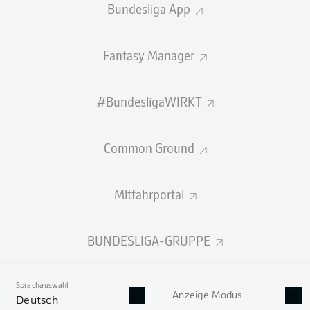
Bundesliga App
STARTELF
KOLUMBIEN
Fantasy Manager
Jhon Córdoba
#BundesligaWIRKT
Luis Díaz
James Rodríguez
Jhon Arias
Common Ground
Mitfahrportal
Gustavo Puerta
Jefferson Lerma
BUNDESLIGA-GRUPPE
Deiver Machado
Jhon Lucumí
Davinson Sánchez
Santiago Arias
Sprachauswahl
Anzeige Modus
Deutsch