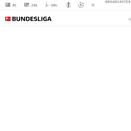
BROADCASTER
2BL
BL
VBL
VITINHA
23
MITTELFELD
PORTUGAL
STATISTIK SAISON 2026/2027
MITSPIELER