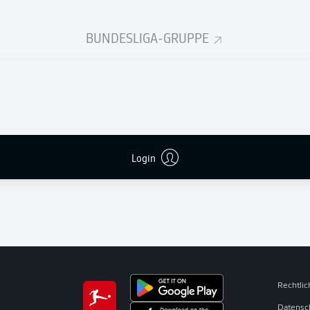
MITSPIELER
BUNDESLIGA-GRUPPE
Login
Rechtli
Datensc