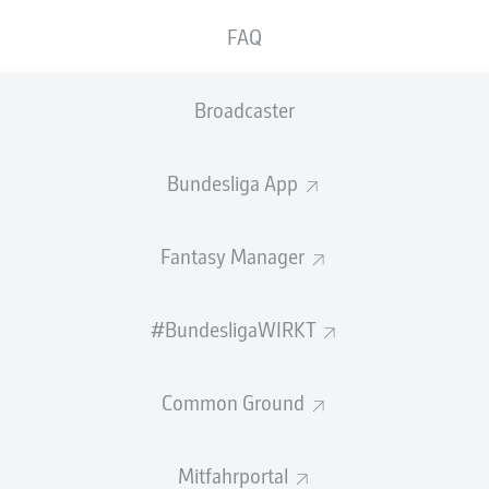
1
Gelbe Karten
FAQ
Einsätze
Broadcaster
Sprints
Intensive Läufe
Bundesliga App
Laufdistanz (km)
Fantasy Manager
Speed (km/h)
#BundesligaWIRKT
Flanken
NOCH MEHR BUNDESLIGA IN 
Common Ground
Mitfahrportal