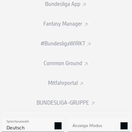
Bundesliga App
Fantasy Manager
PÄSSE
#BundesligaWIRKT
532
433
Passquote
90 %
90 %
Common Ground
Mitfahrportal
SCHÜSSE
BUNDESLIGA-GRUPPE
20
11
neben das Tor
neben das Tor
6
2
auf das Tor
auf das Tor
Sprachauswahl
Anzeige Modus
Deutsch