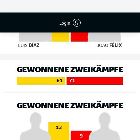
4
Login
3
LUIS
DÍAZ
JOÃO
FÉLIX
GEWONNENE ZWEIKÄMPFE
61
71
GEWONNENE ZWEIKÄMPFE
13
9