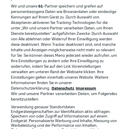
Wir und unsere
61
-Partner speichern und greifen auf
personenbezogene Daten wie Browserdaten oder eindeutige
Kennungen auf Ihrem Gerät zu. Durch Auswahl von
Akzeptieren aktivieren Sie Tracking-Technologien für die
unter „Wir und unsere Partner verarbeiten Daten, um Ihnen
Dienste bereitzustellen“ aufgeführten Zwecke. Durch Auswahl
von Alle ablehnen oder Widerruf Ihrer Einwilligung werden
diese deaktiviert. Wenn Tracker deaktiviert sind, sind manche
Inhalte und Anzeigen möglicherweise nicht mehr so relevant
für Sie. Sie können dieses Menü jederzeit wieder aufrufen, um
Rechtliche Hinweise
Voreinstellungen verwalten
Ihre Einstellungen zu ändern oder Ihre Einwilligung zu
widerrufen, indem Sie auf den Link Voreinstellungen
Datenschutz
Nutzungsbedingungen
verwalten am unteren Rand der Webseite klicken. Ihre
Broadcaster
Kontakt
Einstellungen gelten innerhalb unseres Website. Weitere
Informationen finden Sie in unserer
Jobs
Impressum
Datenschutzerklärung.
Datenschutz
Impressum
Wir und unsere Partner verarbeiten Daten, um Folgendes
Partner
Spieler
bereitzustellen:
Liveticker
AGB
Verwendung genauer Standortdaten.
Endgeräteeigenschaften zur Identifikation aktiv abfragen.
Speichern von oder Zugriff auf Informationen auf einem
Endgerät. Personalisierte Werbung und Inhalte, Messung von
Werbeleistung und der Performance von Inhalten,