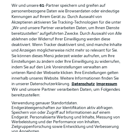
Wir und unsere
61
-Partner speichern und greifen auf
personenbezogene Daten wie Browserdaten oder eindeutige
Kennungen auf Ihrem Gerät zu. Durch Auswahl von
Rechtliche Hinweise
Voreinstellungen verwalten
Akzeptieren aktivieren Sie Tracking-Technologien für die unter
„Wir und unsere Partner verarbeiten Daten, um Ihnen Dienste
Datenschutz
Nutzungsbedingungen
bereitzustellen“ aufgeführten Zwecke. Durch Auswahl von Alle
ablehnen oder Widerruf Ihrer Einwilligung werden diese
Broadcaster
Kontakt
deaktiviert. Wenn Tracker deaktiviert sind, sind manche Inhalte
Jobs
Impressum
und Anzeigen möglicherweise nicht mehr so relevant für Sie.
Sie können dieses Menü jederzeit wieder aufrufen, um Ihre
Partner
Spieler
Einstellungen zu ändern oder Ihre Einwilligung zu widerrufen,
indem Sie auf den Link Voreinstellungen verwalten am
Liveticker
AGB
unteren Rand der Webseite klicken. Ihre Einstellungen gelten
innerhalb unseres Website. Weitere Informationen finden Sie
in unserer Datenschutzerklärung.
Datenschutz
Impressum
Wir und unsere Partner verarbeiten Daten, um Folgendes
bereitzustellen:
Verwendung genauer Standortdaten.
Endgeräteeigenschaften zur Identifikation aktiv abfragen.
Speichern von oder Zugriff auf Informationen auf einem
Endgerät. Personalisierte Werbung und Inhalte, Messung von
Werbeleistung und der Performance von Inhalten,
Zielgruppenforschung sowie Entwicklung und Verbesserung
© 2026 Bundesliga-Gruppe GmbH
von Angeboten.