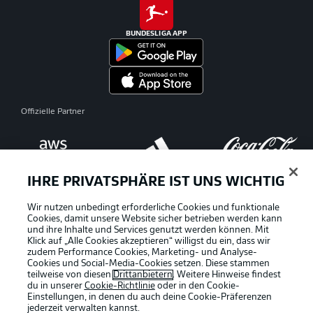
BUNDESLIGA APP
Offizielle Partner
IHRE PRIVATSPHÄRE IST UNS WICHTIG
Wir nutzen unbedingt erforderliche Cookies und funktionale
Cookies, damit unsere Website sicher betrieben werden kann
und ihre Inhalte und Services genutzt werden können. Mit
Klick auf „Alle Cookies akzeptieren“ willigst du ein, dass wir
zudem Performance Cookies, Marketing- und Analyse-
Cookies und Social-Media-Cookies setzen. Diese stammen
teilweise von diesen
Drittanbietern
. Weitere Hinweise findest
du in unserer
Cookie-Richtlinie
oder in den Cookie-
Einstellungen, in denen du auch deine Cookie-Präferenzen
jederzeit
verwalten kannst.