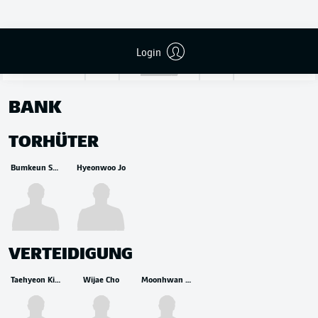
Seunggyu Kim
Login
BANK
TORHÜTER
Bumkeun Song
Hyeonwoo Jo
VERTEIDIGUNG
Taehyeon Kim
Wijae Cho
Moonhwan Kim