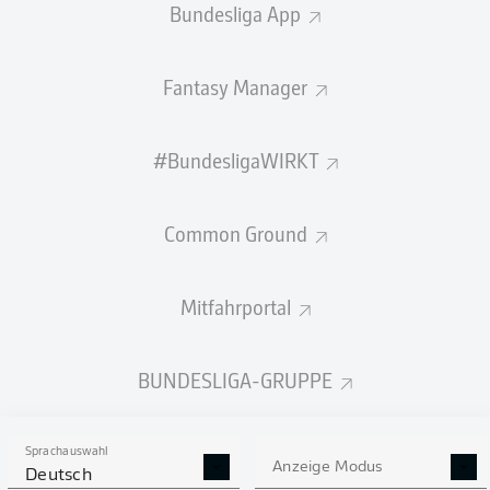
Bundesliga App
STARTELF
SÜDKOREA
Fantasy Manager
Heungmin Son
Jaesung Lee
Kangin Lee
#BundesligaWIRKT
Common Ground
Taeseok Lee
Seung Ho Paik
Inbeom Hwang
Youngwoo Seol
Mitfahrportal
BUNDESLIGA-GRUPPE
Gihyuk Lee
Minjae Kim
Hanbeom Lee
Sprachauswahl
Anzeige Modus
Deutsch