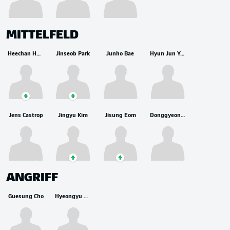
MITTELFELD
Heechan Hwang
Jinseob Park
Junho Bae
Hyun Jun Yang
Jens Castrop
Jingyu Kim
Jisung Eom
Donggyeong Lee
ANGRIFF
Guesung Cho
Hyeongyu Oh