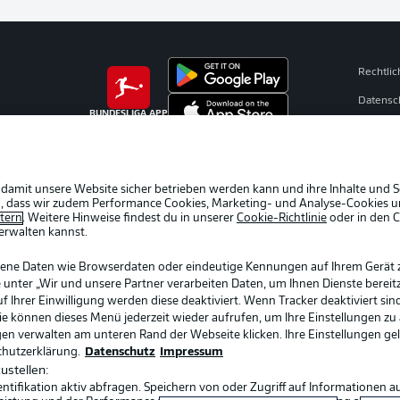
Rechtli
Datensc
BUNDESLIGA APP
Broadca
Jobs
Partner
 damit unsere Website sicher betrieben werden kann und ihre Inhalte und S
ein, dass wir zudem Performance Cookies, Marketing- und Analyse-Cookies u
Livetick
etern
. Weitere Hinweise findest du in unserer
Cookie-Richtlinie
oder in den 
erwalten kannst.
gene Daten wie Browserdaten oder eindeutige Kennungen auf Ihrem Gerät 
 unter „Wir und unsere Partner verarbeiten Daten, um Ihnen Dienste bereitz
Ihrer Einwilligung werden diese deaktiviert. Wenn Tracker deaktiviert sin
Sie können dieses Menü jederzeit wieder aufrufen, um Ihre Einstellungen zu
ngen verwalten am unteren Rand der Webseite klicken. Ihre Einstellungen ge
chutzerklärung.
Datenschutz
Impressum
ustellen:
ifikation aktiv abfragen. Speichern von oder Zugriff auf Informationen a
Sprachauswahl