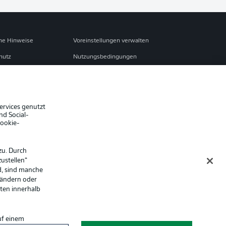
che Hinweise
Voreinstellungen verwalten
hutz
Nutzungsbedingungen
ster
Kontakt
Impressum
Spieler
ervices genutzt
nd Social-
er
AGB
Cookie-
zu. Durch
ustellen“
d, sind manche
 ändern oder
lten innerhalb
uf einem