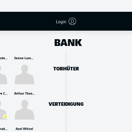
s
Login
BANK
Mike Penders
Senne Lammens
TORHÜTER
Maxim De Cuyper
Arthur Theate
VERTEIDIGUNG
Hans Vanaken
Axel Witsel