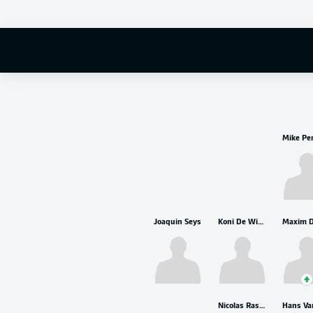
Thibaut Courtoi
Joaquin Seys
Koni De Winter
Nicolas Raskin