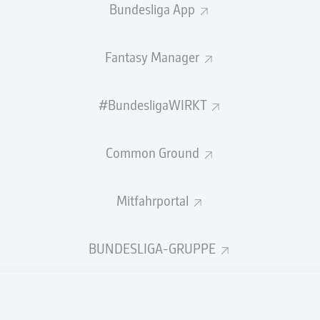
Bundesliga App
Fantasy Manager
laere
#BundesligaWIRKT
e
Leandro Trossard
Emam Asho
Common Ground
adou Onana
Moha
Mitfahrportal
BUNDESLIGA-GRUPPE
 Ngoy
Thomas Meunier
Ahmed Fatouh