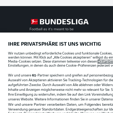
Football as it's meant to be
Offizielle Partner
IHRE PRIVATSPHÄRE IST UNS WICHTIG
Wir nutzen unbedingt erforderliche Cookies und funktionale Cookies,
werden können. Mit Klick auf „Alle Cookies akzeptieren“ willigst du 
Media-Cookies setzen. Diese stammen teilweise von diesen
Drittanbi
Einstellungen, in denen du auch deine Cookie-Präferenzen jederzeit
v
Wir und unsere
61
-Partner speichern und greifen auf personenbezo
Auswahl von Akzeptieren aktivieren Sie Tracking-Technologien für die
aufgeführten Zwecke. Durch Auswahl von Alle ablehnen oder Widerruf 
Inhalte und Anzeigen möglicherweise nicht mehr so relevant für Sie. 
Ihre Einwilligung zu widerrufen, indem Sie auf den Link Voreinstellu
unseres Website. Weitere Informationen finden Sie in unserer Datens
Wir und unsere Partner verarbeiten Daten, um Folgendes bereitz
Verwendung genauer Standortdaten. Endgeräteeigenschaften zur Ident