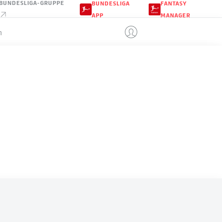
BUNDESLIGA-GRUPPE
BUNDESLIGA
FANTASY
APP
MANAGER
n
ÄGYPTEN
LE