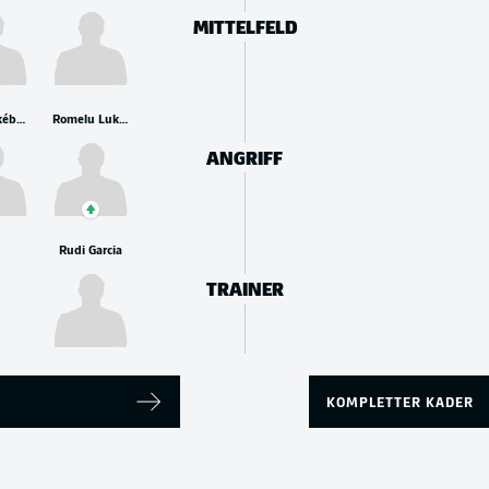
MITTELFELD
Dodi Lukébakio
Romelu Lukaku
ANGRIFF
Rudi Garcia
TRAINER
KOMPLETTER KADER