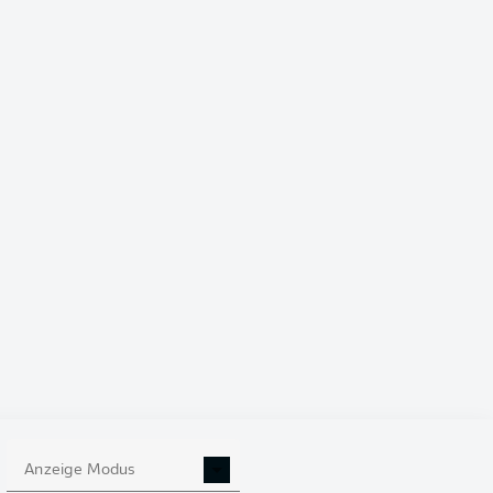
4-2-3-1
ÄGYPTEN
Omar Marmoush
ur
Mohamed Salah
Mostafa Ziko
nad Lasheen
Marwan Attia
Hamdy Fathi
Yasser Ibrahim
Mohamed Hany
Anzeige Modus