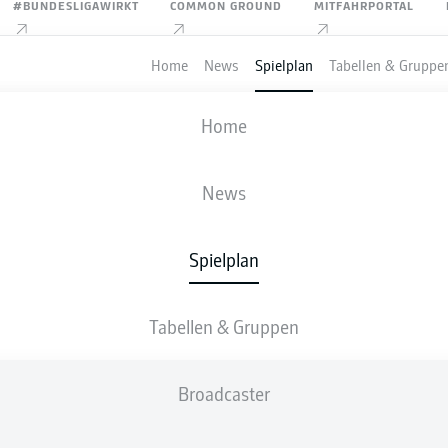
#BUNDESLIGAWIRKT
COMMON GROUND
MITFAHRPORTAL
Home
News
Spielplan
Tabellen & Gruppe
FIFA WELTMEISTERSCHAFT
Home
BELGIEN
-
ÄGYPTEN
News
1
1
Spielplan
Tabellen & Gruppen
IVE
AUFSTELLUNGEN
STATISTIKEN
TABEL
Broadcaster