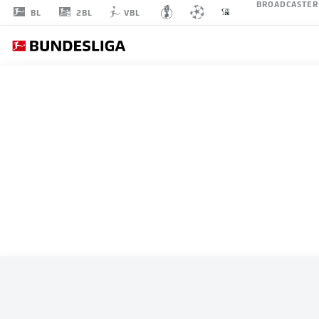
BROADCASTER
2BL
BL
VBL
ALLE SPIELE
BELGIEN
L
STARTELF