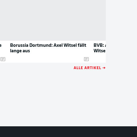
e
Borussia Dortmund: Axel Witsel fällt
BVB: Alle Tore und 
lange aus
Witsel 2019/20
ALLE ARTIKEL →