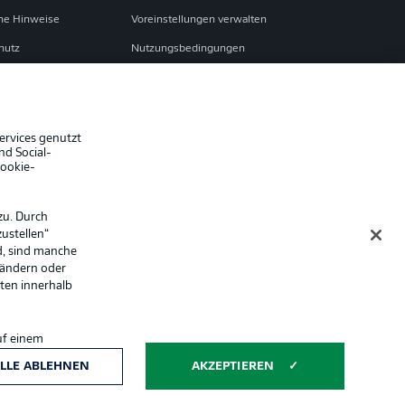
che Hinweise
Voreinstellungen verwalten
hutz
Nutzungsbedingungen
ster
Kontakt
Impressum
Spieler
ervices genutzt
nd Social-
er
AGB
Cookie-
zu. Durch
ustellen“
d, sind manche
 ändern oder
lten innerhalb
uf einem
ntwicklung und
Anzeige Modus
LLE ABLEHNEN
AKZEPTIEREN