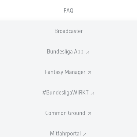
0
Gelbe Karten
FAQ
Einsätze
Broadcaster
Sprints
Intensive Läufe
Bundesliga App
Laufdistanz (km)
Fantasy Manager
Speed (km/h)
#BundesligaWIRKT
Flanken
NOCH MEHR BUNDESLIGA IN 
Common Ground
Mitfahrportal
Empfohlener redaktioneller Inhalt von
JWPlayer