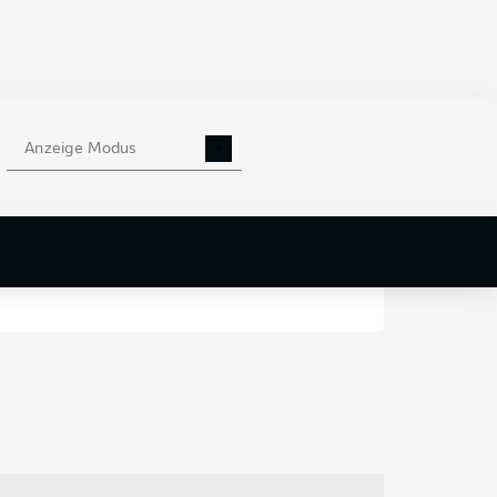
en
nd
Anzeige Modus
r