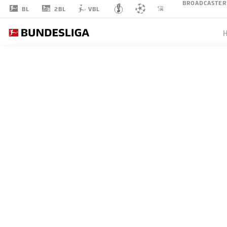
BROADCASTER
2BL
BL
VBL
AXEL
WITSEL
28
MITTELFELD
BORUSSIA DORTMUND
STATISTIK SAISON 2022/2023
TORE