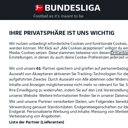
Football as it's meant to be
Offizielle Partner
IHRE PRIVATSPHÄRE IST UNS WICHTIG
Wir nutzen unbedingt erforderliche Cookies und funktionale Cookies,
werden können. Mit Klick auf „Alle Cookies akzeptieren“ willigst du 
Media-Cookies setzen. Diese stammen teilweise von diesen
Drittanbi
Einstellungen, in denen du auch deine Cookie-Präferenzen jederzeit
v
Wir und unsere
61
-Partner speichern und greifen auf personenbezo
Auswahl von Akzeptieren aktivieren Sie Tracking-Technologien für die
aufgeführten Zwecke. Durch Auswahl von Alle ablehnen oder Widerruf 
Inhalte und Anzeigen möglicherweise nicht mehr so relevant für Sie. 
Ihre Einwilligung zu widerrufen, indem Sie auf den Link Voreinstellu
unseres Website. Weitere Informationen finden Sie in unserer Datens
Wir und unsere Partner verarbeiten Daten, um Folgendes bereitz
Verwendung genauer Standortdaten. Endgeräteeigenschaften zur Ident
Endgerät. Personalisierte Werbung und Inhalte, Messung von Werbel
© 2026 Bundesliga-Gruppe GmbH
Verbesserung von Angeboten.
Liste der Partner (Lieferanten)