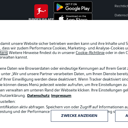
Rechtli
Datensc
BUNDESLIGA APP
Broadca
Jobs
Partner
 damit unsere Website sicher betrieben werden kann und ihre Inhalte und S
ein, dass wir zudem Performance Cookies, Marketing- und Analyse-Cookies u
Livetick
etern
. Weitere Hinweise findest du in unserer
Cookie-Richtlinie
oder in den 
erwalten kannst.
gene Daten wie Browserdaten oder eindeutige Kennungen auf Ihrem Gerät 
 unter „Wir und unsere Partner verarbeiten Daten, um Ihnen Dienste bereitz
Ihrer Einwilligung werden diese deaktiviert. Wenn Tracker deaktiviert sin
Sie können dieses Menü jederzeit wieder aufrufen, um Ihre Einstellungen zu
ngen verwalten am unteren Rand der Webseite klicken. Ihre Einstellungen ge
chutzerklärung.
Datenschutz
Impressum
ustellen:
ifikation aktiv abfragen. Speichern von oder Zugriff auf Informationen a
Sprachauswahl
eistung und der Performance von Inhalten, Zielgruppenforschung sowie E
Deutsch
ZWECKE ANZEIGEN
A