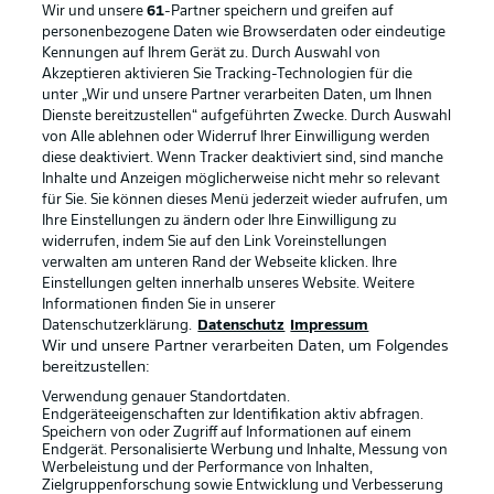
Wir und unsere
61
-Partner speichern und greifen auf
personenbezogene Daten wie Browserdaten oder eindeutige
Kennungen auf Ihrem Gerät zu. Durch Auswahl von
Akzeptieren aktivieren Sie Tracking-Technologien für die
unter „Wir und unsere Partner verarbeiten Daten, um Ihnen
Dienste bereitzustellen“ aufgeführten Zwecke. Durch Auswahl
Rechtliche Hinweise
Voreinstellungen verwalten
von Alle ablehnen oder Widerruf Ihrer Einwilligung werden
diese deaktiviert. Wenn Tracker deaktiviert sind, sind manche
Datenschutz
Nutzungsbedingungen
Inhalte und Anzeigen möglicherweise nicht mehr so relevant
Broadcaster
Kontakt
für Sie. Sie können dieses Menü jederzeit wieder aufrufen, um
Ihre Einstellungen zu ändern oder Ihre Einwilligung zu
Jobs
Impressum
widerrufen, indem Sie auf den Link Voreinstellungen
verwalten am unteren Rand der Webseite klicken. Ihre
Partner
Spieler
Einstellungen gelten innerhalb unseres Website. Weitere
Liveticker
AGB
Informationen finden Sie in unserer
Datenschutzerklärung.
Datenschutz
Impressum
Wir und unsere Partner verarbeiten Daten, um Folgendes
bereitzustellen:
Verwendung genauer Standortdaten.
Endgeräteeigenschaften zur Identifikation aktiv abfragen.
Speichern von oder Zugriff auf Informationen auf einem
Endgerät. Personalisierte Werbung und Inhalte, Messung von
Werbeleistung und der Performance von Inhalten,
Zielgruppenforschung sowie Entwicklung und Verbesserung