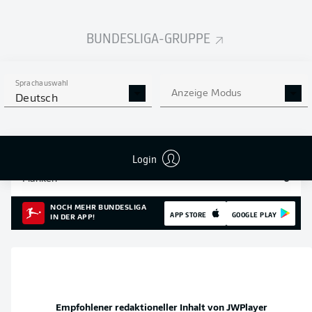
Einsätze
20
BUNDESLIGA-GRUPPE
Sprints
153
Intensive Läufe
600
Sprachauswahl
Anzeige Modus
Deutsch
Laufdistanz (km)
107.8
Speed (km/h)
33.33
Login
Flanken
6
NOCH MEHR BUNDESLIGA
APP STORE
GOOGLE PLAY
IN DER APP!
Empfohlener redaktioneller Inhalt von
JWPlayer