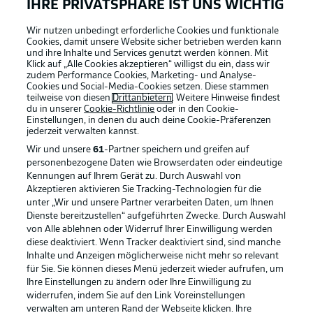
IHRE PRIVATSPHÄRE IST UNS WICHTIG
Wir nutzen unbedingt erforderliche Cookies und funktionale
Cookies, damit unsere Website sicher betrieben werden kann
und ihre Inhalte und Services genutzt werden können. Mit
Klick auf „Alle Cookies akzeptieren“ willigst du ein, dass wir
zudem Performance Cookies, Marketing- und Analyse-
Cookies und Social-Media-Cookies setzen. Diese stammen
teilweise von diesen
Drittanbietern
. Weitere Hinweise findest
du in unserer
Cookie-Richtlinie
oder in den Cookie-
Einstellungen, in denen du auch deine Cookie-Präferenzen
jederzeit
verwalten kannst.
Wir und unsere
61
-Partner speichern und greifen auf
personenbezogene Daten wie Browserdaten oder eindeutige
Kennungen auf Ihrem Gerät zu. Durch Auswahl von
Akzeptieren aktivieren Sie Tracking-Technologien für die
unter „Wir und unsere Partner verarbeiten Daten, um Ihnen
Dienste bereitzustellen“ aufgeführten Zwecke. Durch Auswahl
Rechtliche Hinweise
Voreinstellungen verwalten
von Alle ablehnen oder Widerruf Ihrer Einwilligung werden
diese deaktiviert. Wenn Tracker deaktiviert sind, sind manche
Datenschutz
Nutzungsbedingungen
Inhalte und Anzeigen möglicherweise nicht mehr so relevant
Kontakt
Jobs
für Sie. Sie können dieses Menü jederzeit wieder aufrufen, um
Ihre Einstellungen zu ändern oder Ihre Einwilligung zu
Impressum
Partner
widerrufen, indem Sie auf den Link Voreinstellungen
verwalten am unteren Rand der Webseite klicken. Ihre
Spieler
Liveticker