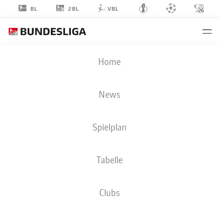
2BL
BL
VBL
SIDNEY
Home
RAEBIGER
6
News
Spielplan
MITTELFELD
Tabelle
SPVGG GREUTHER FÜRTH
STATISTIK SAISON 2023/2024
TORE
Clubs