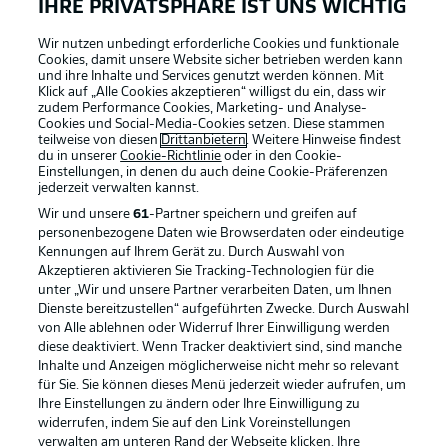
IHRE PRIVATSPHÄRE IST UNS WICHTIG
Wir nutzen unbedingt erforderliche Cookies und funktionale
Cookies, damit unsere Website sicher betrieben werden kann
und ihre Inhalte und Services genutzt werden können. Mit
Klick auf „Alle Cookies akzeptieren“ willigst du ein, dass wir
zudem Performance Cookies, Marketing- und Analyse-
Cookies und Social-Media-Cookies setzen. Diese stammen
teilweise von diesen
Drittanbietern
. Weitere Hinweise findest
du in unserer
Cookie-Richtlinie
oder in den Cookie-
Einstellungen, in denen du auch deine Cookie-Präferenzen
jederzeit
verwalten kannst.
Wir und unsere
61
-Partner speichern und greifen auf
personenbezogene Daten wie Browserdaten oder eindeutige
Kennungen auf Ihrem Gerät zu. Durch Auswahl von
Akzeptieren aktivieren Sie Tracking-Technologien für die
unter „Wir und unsere Partner verarbeiten Daten, um Ihnen
Dienste bereitzustellen“ aufgeführten Zwecke. Durch Auswahl
Rechtliche Hinweise
Voreinstellungen verwalten
von Alle ablehnen oder Widerruf Ihrer Einwilligung werden
diese deaktiviert. Wenn Tracker deaktiviert sind, sind manche
Datenschutz
Nutzungsbedingungen
Inhalte und Anzeigen möglicherweise nicht mehr so relevant
Broadcaster
Kontakt
für Sie. Sie können dieses Menü jederzeit wieder aufrufen, um
Ihre Einstellungen zu ändern oder Ihre Einwilligung zu
Jobs
Impressum
widerrufen, indem Sie auf den Link Voreinstellungen
verwalten am unteren Rand der Webseite klicken. Ihre
Partner
Spieler