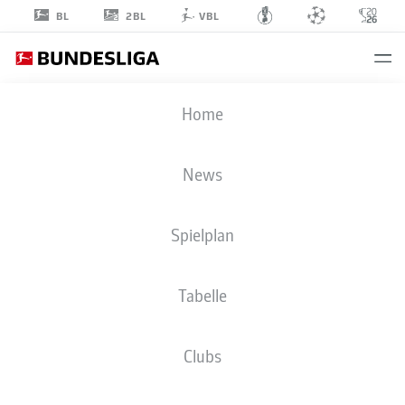
2BL
BL
VBL
SASCHA
Home
RISCH
40
News
Spielplan
MITTELFELD
Tabelle
SPORT-CLUB FREIBURG
STATISTIK SAISON 2022/2023
TORE
Clubs