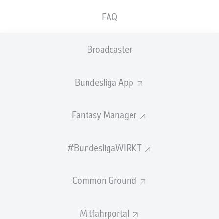
GEW.
GEW.
FAQ
ZWEIKÄMPFE
KOPFDUELLE
0
0
Broadcaster
Begangene Fouls
0
Bundesliga App
Gelbe Karten
0
Einsätze
0
Fantasy Manager
Sprints
0
#BundesligaWIRKT
Intensive Läufe
0
Common Ground
Laufdistanz (km)
0
Speed (km/h)
0
Mitfahrportal