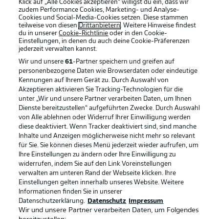
Klick auf „Alle Cookies akzeptieren“ willigst du ein, dass wir
zudem Performance Cookies, Marketing- und Analyse-
Cookies und Social-Media-Cookies setzen. Diese stammen
teilweise von diesen
Drittanbietern
. Weitere Hinweise findest
du in unserer
Cookie-Richtlinie
oder in den Cookie-
Einstellungen, in denen du auch deine Cookie-Präferenzen
jederzeit
verwalten kannst.
Wir und unsere
61
-Partner speichern und greifen auf
personenbezogene Daten wie Browserdaten oder eindeutige
Kennungen auf Ihrem Gerät zu. Durch Auswahl von
Akzeptieren aktivieren Sie Tracking-Technologien für die
unter „Wir und unsere Partner verarbeiten Daten, um Ihnen
Dienste bereitzustellen“ aufgeführten Zwecke. Durch Auswahl
Rechtliche Hinweise
Voreinstellungen verwalten
von Alle ablehnen oder Widerruf Ihrer Einwilligung werden
diese deaktiviert. Wenn Tracker deaktiviert sind, sind manche
Datenschutz
Nutzungsbedingungen
Inhalte und Anzeigen möglicherweise nicht mehr so relevant
Broadcaster
Kontakt
für Sie. Sie können dieses Menü jederzeit wieder aufrufen, um
Ihre Einstellungen zu ändern oder Ihre Einwilligung zu
Jobs
Impressum
widerrufen, indem Sie auf den Link Voreinstellungen
verwalten am unteren Rand der Webseite klicken. Ihre
Partner
Spieler
Einstellungen gelten innerhalb unseres Website. Weitere
Liveticker
AGB
Informationen finden Sie in unserer
Datenschutzerklärung.
Datenschutz
Impressum
Wir und unsere Partner verarbeiten Daten, um Folgendes