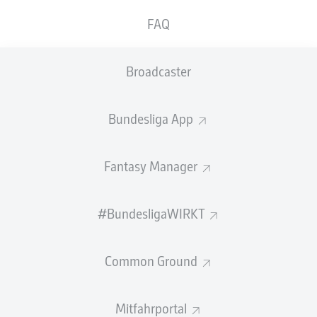
GEW.
GEW.
FAQ
ZWEIKÄMPFE
KOPFDUELLE
0
0
Broadcaster
Begangene Fouls
0
Bundesliga App
Gelbe Karten
0
Einsätze
0
Fantasy Manager
Sprints
0
#BundesligaWIRKT
Intensive Läufe
0
Common Ground
Laufdistanz (km)
0
Speed (km/h)
0
Mitfahrportal