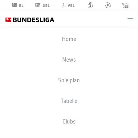
2BL
BL
VBL
RASMUS
Home
KRISTENSEN
13
News
Spielplan
VERTEIDIGUNG
Tabelle
EINTRACHT FRANKFURT
STATISTIK SAISON 2026/2027
TORE
MITSPIELER
Clubs