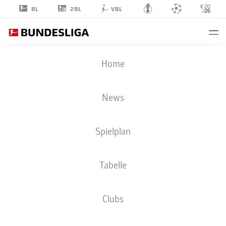
2BL
BL
VBL
PATRICK
Home
HERRMANN
7
News
Spielplan
ANGRIFF
Tabelle
BORUSSIA MÖNCHENGLADBACH
STATISTIK SAISON 2023/2024
TORE
Clubs