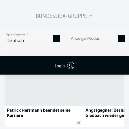
Flanken
0
BUNDESLIGA-GRUPPE
NOCH MEHR BUNDESLIGA
APP STORE
GOOGLE PLAY
IN DER APP!
Sprachauswahl
Anzeige Modus
Deutsch
NEWS
Login
Patrick Herrmann beendet seine
Angstgegner: Deshal
Karriere
Gladbach wieder geg