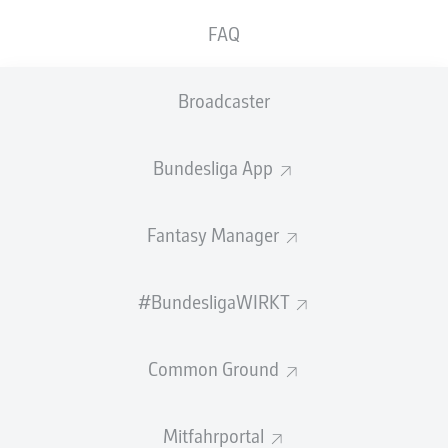
GEW.
GEW.
FAQ
ZWEIKÄMPFE
KOPFDUELLE
13
0
Broadcaster
Begangene Fouls
3
Bundesliga App
Gelbe Karten
1
Einsätze
8
Fantasy Manager
Sprints
50
#BundesligaWIRKT
Intensive Läufe
125
Common Ground
Laufdistanz (km)
16.6
Speed (km/h)
31.49
Mitfahrportal