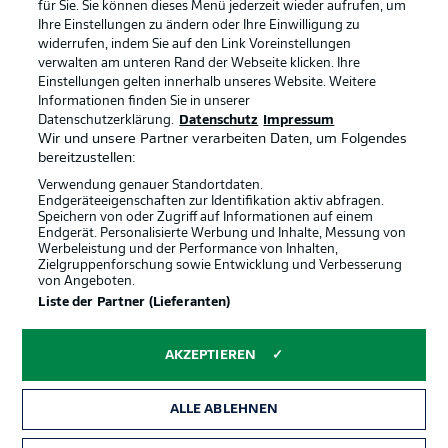
Broadcaster
Kontakt
für Sie. Sie können dieses Menü jederzeit wieder aufrufen, um
Ihre Einstellungen zu ändern oder Ihre Einwilligung zu
Jobs
Impressum
widerrufen, indem Sie auf den Link Voreinstellungen
verwalten am unteren Rand der Webseite klicken. Ihre
Partner
Spieler
Einstellungen gelten innerhalb unseres Website. Weitere
Liveticker
AGB
Informationen finden Sie in unserer
Datenschutzerklärung.
Datenschutz
Impressum
Wir und unsere Partner verarbeiten Daten, um Folgendes
bereitzustellen:
Verwendung genauer Standortdaten.
Endgeräteeigenschaften zur Identifikation aktiv abfragen.
Speichern von oder Zugriff auf Informationen auf einem
Endgerät. Personalisierte Werbung und Inhalte, Messung von
Werbeleistung und der Performance von Inhalten,
Zielgruppenforschung sowie Entwicklung und Verbesserung
von Angeboten.
© 2026 Bundesliga-Gruppe GmbH
Liste der Partner (Lieferanten)
Sprachauswahl
AKZEPTIEREN
Deutsch
ALLE ABLEHNEN
Anzeige Modus