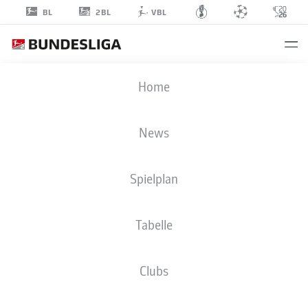
2BL
BL
VBL
OUMAR
Home
DIAKHITE
14
News
Spielplan
VERTEIDIGUNG
Tabelle
VFL OSNABRÜCK
STATISTIK SAISON 2023/2024
TORE
Clubs