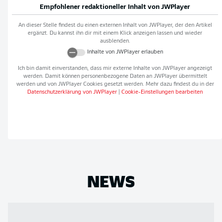
Empfohlener redaktioneller Inhalt von
JWPlayer
An dieser Stelle findest du einen externen Inhalt von
JWPlayer
, der den Artikel
ergänzt. Du kannst ihn dir mit einem Klick anzeigen lassen und wieder
ausblenden.
Inhalte von
JWPlayer
erlauben
Ich bin damit einverstanden, dass mir externe Inhalte von
JWPlayer
angezeigt
werden. Damit können personenbezogene Daten an
JWPlayer
übermittelt
werden und von
JWPlayer
Cookies gesetzt werden. Mehr dazu findest du in der
Datenschutzerklärung von
JWPlayer
|
Cookie-Einstellungen bearbeiten
NEWS