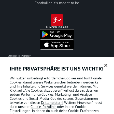
Football as it's meant to be
BUNDESLIGA APP
Offizielle Partner
IHRE PRIVATSPHÄRE IST UNS WICHTIG
Wir nutzen unbedingt erforderliche Cookies und funktionale
Cookies, damit unsere Website sicher betrieben werden kann
und ihre Inhalte und Services genutzt werden können. Mit
Klick auf „Alle Cookies akzeptieren“ willigst du ein, dass wir
zudem Performance Cookies, Marketing- und Analyse-
Cookies und Social-Media-Cookies setzen. Diese stammen
teilweise von diesen
Drittanbietern
. Weitere Hinweise findest
du in unserer
Cookie-Richtlinie
oder in den Cookie-
Einstellungen, in denen du auch deine Cookie-Präferenzen