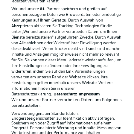
jederzeit
verwalten kannst.
Wir und unsere
61
-Partner speichern und greifen auf
personenbezogene Daten wie Browserdaten oder eindeutige
Kennungen auf Ihrem Gerät zu. Durch Auswahl von
Akzeptieren aktivieren Sie Tracking-Technologien für die
unter „Wir und unsere Partner verarbeiten Daten, um Ihnen
Dienste bereitzustellen“ aufgeführten Zwecke. Durch Auswahl
Rechtliche Hinweise
Voreinstellungen verwalten
von Alle ablehnen oder Widerruf Ihrer Einwilligung werden
diese deaktiviert. Wenn Tracker deaktiviert sind, sind manche
Datenschutz
Nutzungsbedingungen
Inhalte und Anzeigen möglicherweise nicht mehr so relevant
Kontakt
Jobs
für Sie. Sie können dieses Menü jederzeit wieder aufrufen, um
Ihre Einstellungen zu ändern oder Ihre Einwilligung zu
Impressum
Partner
widerrufen, indem Sie auf den Link Voreinstellungen
verwalten am unteren Rand der Webseite klicken. Ihre
Spieler
Liveticker
Einstellungen gelten innerhalb unseres Website. Weitere
AGB
Informationen finden Sie in unserer
Datenschutzerklärung.
Datenschutz
Impressum
Wir und unsere Partner verarbeiten Daten, um Folgendes
bereitzustellen:
Verwendung genauer Standortdaten.
Endgeräteeigenschaften zur Identifikation aktiv abfragen.
Speichern von oder Zugriff auf Informationen auf einem
Endgerät. Personalisierte Werbung und Inhalte, Messung von
Werbeleistung und der Performance von Inhalten,