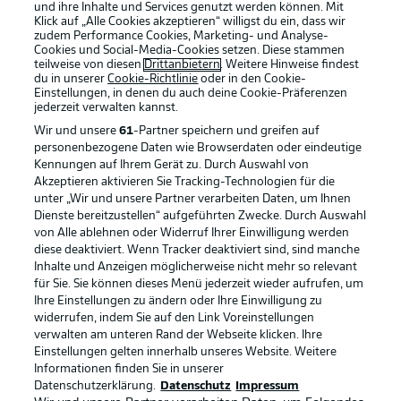
und ihre Inhalte und Services genutzt werden können. Mit
Klick auf „Alle Cookies akzeptieren“ willigst du ein, dass wir
zudem Performance Cookies, Marketing- und Analyse-
Cookies und Social-Media-Cookies setzen. Diese stammen
teilweise von diesen
Drittanbietern
. Weitere Hinweise findest
du in unserer
Cookie-Richtlinie
oder in den Cookie-
Einstellungen, in denen du auch deine Cookie-Präferenzen
jederzeit
verwalten kannst.
Wir und unsere
61
-Partner speichern und greifen auf
personenbezogene Daten wie Browserdaten oder eindeutige
Kennungen auf Ihrem Gerät zu. Durch Auswahl von
Akzeptieren aktivieren Sie Tracking-Technologien für die
unter „Wir und unsere Partner verarbeiten Daten, um Ihnen
Dienste bereitzustellen“ aufgeführten Zwecke. Durch Auswahl
Rechtliche Hinweise
Voreinstellungen verwalten
von Alle ablehnen oder Widerruf Ihrer Einwilligung werden
diese deaktiviert. Wenn Tracker deaktiviert sind, sind manche
Datenschutz
Nutzungsbedingungen
Inhalte und Anzeigen möglicherweise nicht mehr so relevant
Kontakt
Jobs
für Sie. Sie können dieses Menü jederzeit wieder aufrufen, um
Ihre Einstellungen zu ändern oder Ihre Einwilligung zu
Impressum
Partner
widerrufen, indem Sie auf den Link Voreinstellungen
verwalten am unteren Rand der Webseite klicken. Ihre
Spieler
Liveticker
Einstellungen gelten innerhalb unseres Website. Weitere
AGB
Informationen finden Sie in unserer
Datenschutzerklärung.
Datenschutz
Impressum