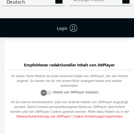
Anzeige Modus
Deutsch
Flanken
0
NOCH MEHR BUNDESLIGA
APP STORE
GOOGLE PLAY
Login
IN DER APP!
Empfohlener redaktioneller Inhalt von
JWPlayer
An dieser Stelle findest du einen externen Inhalt von
JWPlayer
, der den Artikel
ergänzt. Du kannst ihn dir mit einem Klick anzeigen lassen und wieder
ausblenden.
Inhalte von
JWPlayer
erlauben
Ich bin damit einverstanden, dass mir externe Inhalte von
JWPlayer
angezeigt
werden. Damit können personenbezogene Daten an
JWPlayer
übermittelt
werden und von
JWPlayer
Cookies gesetzt werden. Mehr dazu findest du in der
Datenschutzerklärung von
JWPlayer
|
Cookie-Einstellungen bearbeiten