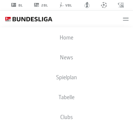
2BL
BL
VBL
OUALID
Home
MHAMDI
22
News
Spielplan
VERTEIDIGUNG
Tabelle
1. FC HEIDENHEIM 1846
STATISTIK SAISON 2026/2027
TORE
MITSPIELER
Clubs