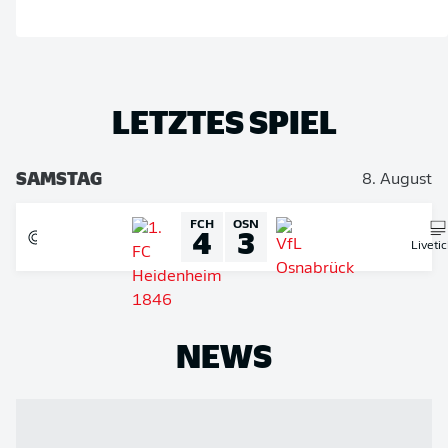
LETZTES SPIEL
SAMSTAG
8. August
FCH
OSN
4
3
Liveti
NEWS