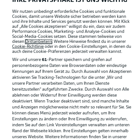
IHRE PRIVATSPHÄRE IST UNS WICHTIG
Wir nutzen unbedingt erforderliche Cookies und funktionale
Cookies, damit unsere Website sicher betrieben werden kann
und ihre Inhalte und Services genutzt werden können. Mit Klick
auf „Alle Cookies akzeptieren“ willigst du ein, dass wir zudem
Performance Cookies, Marketing- und Analyse-Cookies und
Social-Media-Cookies setzen. Diese stammen teilweise von
Rechtliche Hinweise
Voreinstellungen verwalten
diesen
Drittanbietern
. Weitere Hinweise findest du in unserer
Cookie-Richtlinie
oder in den Cookie-Einstellungen, in denen du
Datenschutz
Nutzungsbedingungen
auch deine Cookie-Präferenzen jederzeit
verwalten kannst.
Kontakt
Jobs
Wir und unsere
61
-Partner speichern und greifen auf
personenbezogene Daten wie Browserdaten oder eindeutige
Impressum
Partner
Kennungen auf Ihrem Gerät zu. Durch Auswahl von Akzeptieren
aktivieren Sie Tracking-Technologien für die unter „Wir und
Spieler
Liveticker
unsere Partner verarbeiten Daten, um Ihnen Dienste
AGB
bereitzustellen“ aufgeführten Zwecke. Durch Auswahl von Alle
ablehnen oder Widerruf Ihrer Einwilligung werden diese
deaktiviert. Wenn Tracker deaktiviert sind, sind manche Inhalte
und Anzeigen möglicherweise nicht mehr so relevant für Sie. Sie
können dieses Menü jederzeit wieder aufrufen, um Ihre
Einstellungen zu ändern oder Ihre Einwilligung zu widerrufen,
indem Sie auf den Link Voreinstellungen verwalten am unteren
Rand der Webseite klicken. Ihre Einstellungen gelten innerhalb
unseres Website. Weitere Informationen finden Sie in unserer