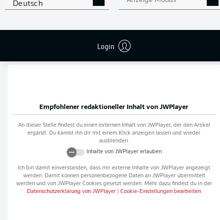
Anzeige Modus
Deutsch
Flanken
0
NOCH MEHR BUNDESLIGA
APP STORE
GOOGLE PLAY
Login
IN DER APP!
Empfohlener redaktioneller Inhalt von
JWPlayer
An dieser Stelle findest du einen externen Inhalt von
JWPlayer
, der den Artikel
ergänzt. Du kannst ihn dir mit einem Klick anzeigen lassen und wieder
ausblenden.
Inhalte von
JWPlayer
erlauben
Ich bin damit einverstanden, dass mir externe Inhalte von
JWPlayer
angezeigt
werden. Damit können personenbezogene Daten an
JWPlayer
übermittelt
werden und von
JWPlayer
Cookies gesetzt werden. Mehr dazu findest du in der
Datenschutzerklärung von
JWPlayer
|
Cookie-Einstellungen bearbeiten