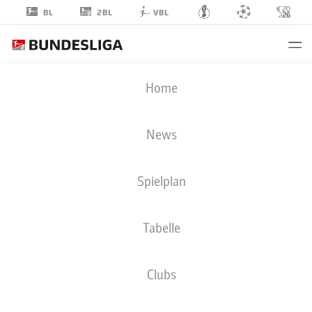
2BL
BL
VBL
OMAR HAKTAB
Home
TRAORÉ
23
News
Spielplan
VERTEIDIGUNG
Tabelle
1. FC HEIDENHEIM 1846
STATISTIK SAISON 2025/2026
TORE
Clubs