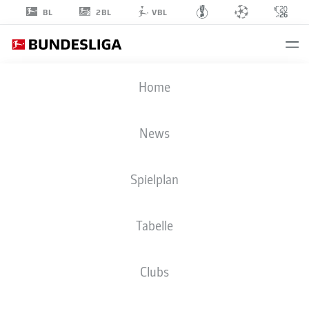
2BL
BL
VBL
NIKO
Home
KOVAČ
News
Spielplan
Tabelle
BORUSSIA DORTMUND
Clubs