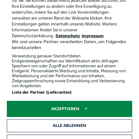
für Sie. Sie können dieses Menü jederzeit wieder aufrufen, um
Ihre Einstellungen zu ändern oder Ihre Einwilligung zu
widerrufen, indem Sie auf den Link Voreinstellungen
verwalten am unteren Rand der Webseite klicken. Ihre
Einstellungen gelten innerhalb unseres Website. Weitere
Rechtliche Hinweise
Voreinstellungen verwalten
Informationen finden Sie in unserer
Datenschutzerklärung.
Datenschutz
Impressum
Datenschutz
Nutzungsbedingungen
Wir und unsere Partner verarbeiten Daten, um Folgendes
bereitzustellen:
Broadcaster
Kontakt
Verwendung genauer Standortdaten.
Jobs
Impressum
Endgeräteeigenschaften zur Identifikation aktiv abfragen.
Speichern von oder Zugriff auf Informationen auf einem
Partner
Spieler
Endgerät. Personalisierte Werbung und Inhalte, Messung von
Werbeleistung und der Performance von Inhalten,
Liveticker
AGB
Zielgruppenforschung sowie Entwicklung und Verbesserung
von Angeboten.
Liste der Partner (Lieferanten)
AKZEPTIEREN
ALLE ABLEHNEN