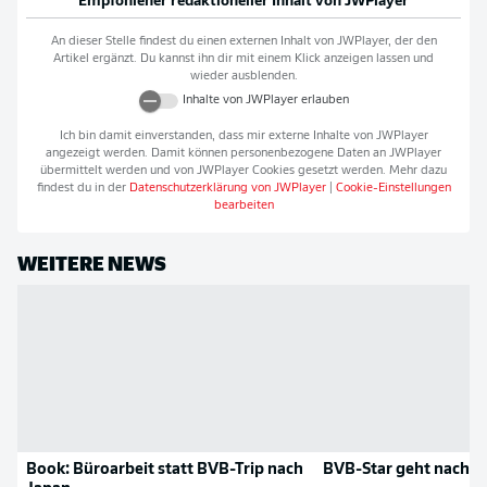
Empfohlener redaktioneller Inhalt von
JWPlayer
An dieser Stelle findest du einen externen Inhalt von
JWPlayer
, der den
Artikel ergänzt. Du kannst ihn dir mit einem Klick anzeigen lassen und
wieder ausblenden.
Inhalte von
JWPlayer
erlauben
Ich bin damit einverstanden, dass mir externe Inhalte von
JWPlayer
angezeigt werden. Damit können personenbezogene Daten an
JWPlayer
übermittelt werden und von
JWPlayer
Cookies gesetzt werden. Mehr dazu
findest du in der
Datenschutzerklärung von
JWPlayer
|
Cookie-Einstellungen
bearbeiten
WEITERE NEWS
Book: Büroarbeit statt BVB-Trip nach
BVB-Star geht nach B