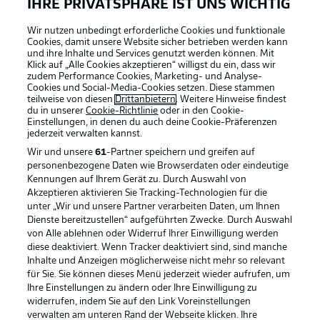
IHRE PRIVATSPHÄRE IST UNS WICHTIG
Wir nutzen unbedingt erforderliche Cookies und funktionale
Cookies, damit unsere Website sicher betrieben werden kann
und ihre Inhalte und Services genutzt werden können. Mit
Klick auf „Alle Cookies akzeptieren“ willigst du ein, dass wir
zudem Performance Cookies, Marketing- und Analyse-
Cookies und Social-Media-Cookies setzen. Diese stammen
teilweise von diesen
Drittanbietern
. Weitere Hinweise findest
du in unserer
Cookie-Richtlinie
oder in den Cookie-
Einstellungen, in denen du auch deine Cookie-Präferenzen
jederzeit
verwalten kannst.
Wir und unsere
61
-Partner speichern und greifen auf
personenbezogene Daten wie Browserdaten oder eindeutige
Kennungen auf Ihrem Gerät zu. Durch Auswahl von
Akzeptieren aktivieren Sie Tracking-Technologien für die
unter „Wir und unsere Partner verarbeiten Daten, um Ihnen
Dienste bereitzustellen“ aufgeführten Zwecke. Durch Auswahl
Rechtliche Hinweise
Voreinstellungen verwalten
von Alle ablehnen oder Widerruf Ihrer Einwilligung werden
diese deaktiviert. Wenn Tracker deaktiviert sind, sind manche
Datenschutz
Nutzungsbedingungen
Inhalte und Anzeigen möglicherweise nicht mehr so relevant
Broadcaster
Kontakt
für Sie. Sie können dieses Menü jederzeit wieder aufrufen, um
Ihre Einstellungen zu ändern oder Ihre Einwilligung zu
Jobs
Impressum
widerrufen, indem Sie auf den Link Voreinstellungen
verwalten am unteren Rand der Webseite klicken. Ihre
Partner
Spieler