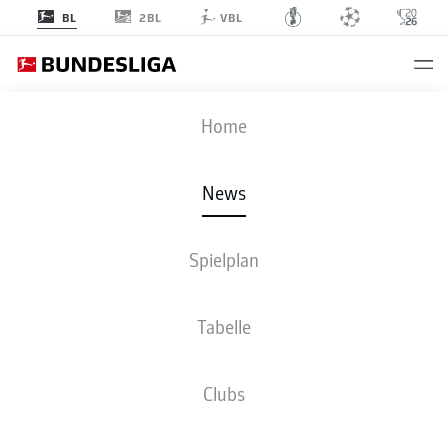
2BL
BL
VBL
Anzeige
Home
News
Der BVB möchte in Sachen Kovač und Nmecha möglichst schnell Klarheit
Spielplan
schaffen.
- © IMAGO/Laci Perenyi
Tabelle
Clubs