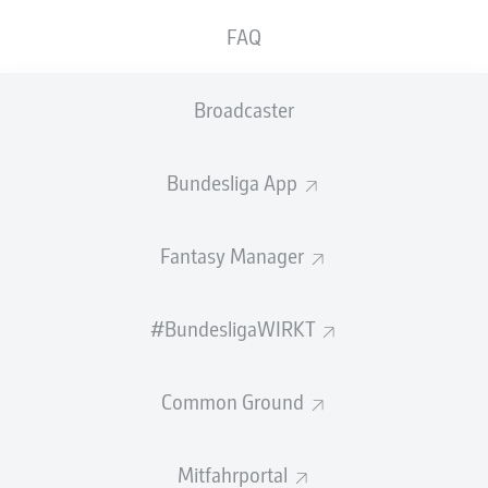
GEW.
GEW.
FAQ
ZWEIKÄMPFE
KOPFDUELLE
0
0
Broadcaster
Begangene Fouls
0
Bundesliga App
Gelbe Karten
0
Einsätze
0
Fantasy Manager
Sprints
0
#BundesligaWIRKT
Intensive Läufe
0
Common Ground
Laufdistanz (km)
0
Speed (km/h)
0
Mitfahrportal