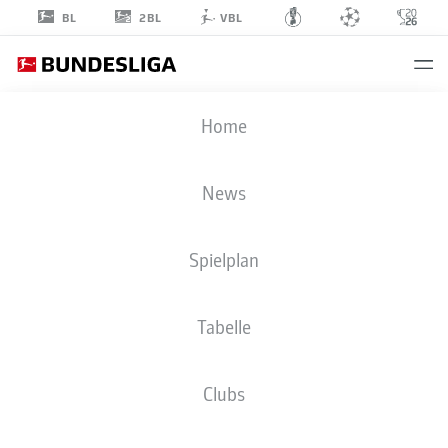
2BL
BL
VBL
MAXIMILIAN
Home
ROHR
31
News
Spielplan
VERTEIDIGUNG
Tabelle
SV ELVERSBERG
STATISTIK SAISON 2026/2027
TORE
MITSPIELER
Clubs