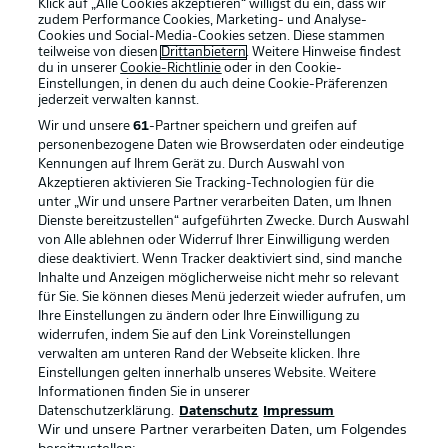
Klick auf „Alle Cookies akzeptieren“ willigst du ein, dass wir
zudem Performance Cookies, Marketing- und Analyse-
Cookies und Social-Media-Cookies setzen. Diese stammen
teilweise von diesen
Drittanbietern
. Weitere Hinweise findest
du in unserer
Cookie-Richtlinie
oder in den Cookie-
Einstellungen, in denen du auch deine Cookie-Präferenzen
jederzeit
verwalten kannst.
Wir und unsere
61
-Partner speichern und greifen auf
personenbezogene Daten wie Browserdaten oder eindeutige
Kennungen auf Ihrem Gerät zu. Durch Auswahl von
Akzeptieren aktivieren Sie Tracking-Technologien für die
unter „Wir und unsere Partner verarbeiten Daten, um Ihnen
Dienste bereitzustellen“ aufgeführten Zwecke. Durch Auswahl
Rechtliche Hinweise
Voreinstellungen verwalten
von Alle ablehnen oder Widerruf Ihrer Einwilligung werden
diese deaktiviert. Wenn Tracker deaktiviert sind, sind manche
Datenschutz
Nutzungsbedingungen
Inhalte und Anzeigen möglicherweise nicht mehr so relevant
Broadcaster
Kontakt
für Sie. Sie können dieses Menü jederzeit wieder aufrufen, um
Ihre Einstellungen zu ändern oder Ihre Einwilligung zu
Jobs
Impressum
widerrufen, indem Sie auf den Link Voreinstellungen
verwalten am unteren Rand der Webseite klicken. Ihre
Partner
Spieler
Einstellungen gelten innerhalb unseres Website. Weitere
Liveticker
AGB
Informationen finden Sie in unserer
Datenschutzerklärung.
Datenschutz
Impressum
Wir und unsere Partner verarbeiten Daten, um Folgendes