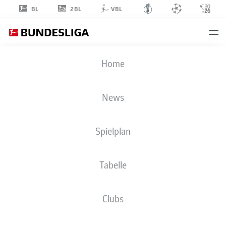
2BL
BL
VBL
MAURICE
Home
KRATTENMACHER
7
News
Spielplan
MITTELFELD
Tabelle
SV ELVERSBERG
STATISTIK SAISON 2026/2027
TORE
MITSPIELER
Clubs