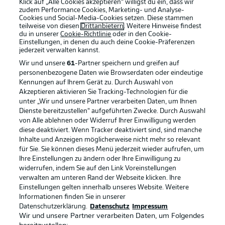
Klick auf „Alle Cookies akzeptieren“ willigst du ein, dass wir
zudem Performance Cookies, Marketing- und Analyse-
Cookies und Social-Media-Cookies setzen. Diese stammen
teilweise von diesen
Drittanbietern
. Weitere Hinweise findest
du in unserer
Cookie-Richtlinie
oder in den Cookie-
Einstellungen, in denen du auch deine Cookie-Präferenzen
jederzeit
verwalten kannst.
Wir und unsere
61
-Partner speichern und greifen auf
personenbezogene Daten wie Browserdaten oder eindeutige
Kennungen auf Ihrem Gerät zu. Durch Auswahl von
Akzeptieren aktivieren Sie Tracking-Technologien für die
unter „Wir und unsere Partner verarbeiten Daten, um Ihnen
Dienste bereitzustellen“ aufgeführten Zwecke. Durch Auswahl
Rechtliche Hinweise
Voreinstellungen verwalten
von Alle ablehnen oder Widerruf Ihrer Einwilligung werden
diese deaktiviert. Wenn Tracker deaktiviert sind, sind manche
Datenschutz
Nutzungsbedingungen
Inhalte und Anzeigen möglicherweise nicht mehr so relevant
Broadcaster
Kontakt
für Sie. Sie können dieses Menü jederzeit wieder aufrufen, um
Ihre Einstellungen zu ändern oder Ihre Einwilligung zu
Jobs
Impressum
widerrufen, indem Sie auf den Link Voreinstellungen
verwalten am unteren Rand der Webseite klicken. Ihre
Partner
Spieler
Einstellungen gelten innerhalb unseres Website. Weitere
Liveticker
AGB
Informationen finden Sie in unserer
Datenschutzerklärung.
Datenschutz
Impressum
Wir und unsere Partner verarbeiten Daten, um Folgendes