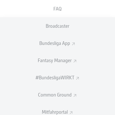
GEW.
GEW.
FAQ
ZWEIKÄMPFE
KOPFDUELLE
0
0
Broadcaster
Begangene Fouls
0
Bundesliga App
Gelbe Karten
0
Einsätze
0
Fantasy Manager
Sprints
0
#BundesligaWIRKT
Intensive Läufe
0
Common Ground
Laufdistanz (km)
0
Speed (km/h)
0
Mitfahrportal