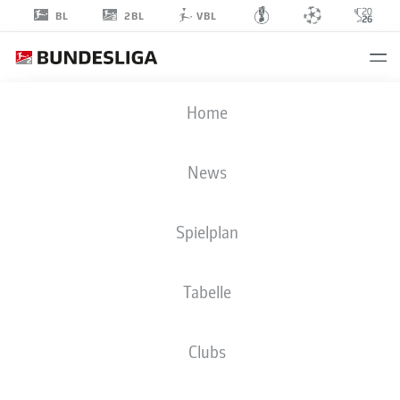
2BL
BL
VBL
MATTIAS
Home
SVANBERG
32
News
Spielplan
MITTELFELD
Tabelle
VFL WOLFSBURG
STATISTIK SAISON 2025/2026
TORE
Clubs