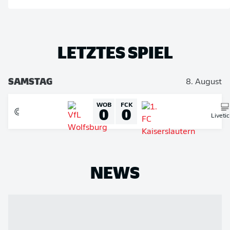
LETZTES SPIEL
SAMSTAG
8. August
WOB
FCK
0
0
Liveti
NEWS