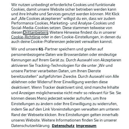
Wir nutzen unbedingt erforderliche Cookies und funktionale
Cookies, damit unsere Website sicher betrieben werden kann
und ihre Inhalte und Services genutzt werden können. Mit Klick
auf „Alle Cookies akzeptieren“ willigst du ein, dass wir zudem
Performance Cookies, Marketing- und Analyse-Cookies und
Social-Media-Cookies setzen. Diese stammen teilweise von
Rechtliche Hinweise
Voreinstellungen verwalten
diesen
Drittanbietern
. Weitere Hinweise findest du in unserer
Cookie-Richtlinie
oder in den Cookie-Einstellungen, in denen du
Datenschutz
Nutzungsbedingungen
auch deine Cookie-Präferenzen jederzeit
verwalten kannst.
Kontakt
Jobs
Wir und unsere
61
-Partner speichern und greifen auf
personenbezogene Daten wie Browserdaten oder eindeutige
Impressum
Partner
Kennungen auf Ihrem Gerät zu. Durch Auswahl von Akzeptieren
aktivieren Sie Tracking-Technologien für die unter „Wir und
Spieler
Liveticker
unsere Partner verarbeiten Daten, um Ihnen Dienste
AGB
bereitzustellen“ aufgeführten Zwecke. Durch Auswahl von Alle
ablehnen oder Widerruf Ihrer Einwilligung werden diese
deaktiviert. Wenn Tracker deaktiviert sind, sind manche Inhalte
und Anzeigen möglicherweise nicht mehr so relevant für Sie. Sie
können dieses Menü jederzeit wieder aufrufen, um Ihre
Einstellungen zu ändern oder Ihre Einwilligung zu widerrufen,
indem Sie auf den Link Voreinstellungen verwalten am unteren
Rand der Webseite klicken. Ihre Einstellungen gelten innerhalb
unseres Website. Weitere Informationen finden Sie in unserer
Datenschutzerklärung.
Datenschutz
Impressum