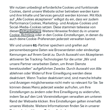
Wir nutzen unbedingt erforderliche Cookies und funktionale
Cookies, damit unsere Website sicher betrieben werden kann
und ihre Inhalte und Services genutzt werden können. Mit Klick
auf „Alle Cookies akzeptieren“ willigst du ein, dass wir zudem
Performance Cookies, Marketing- und Analyse-Cookies und
Social-Media-Cookies setzen. Diese stammen teilweise von
diesen
Drittanbietern
. Weitere Hinweise findest du in unserer
Cookie-Richtlinie
oder in den Cookie-Einstellungen, in denen du
auch deine Cookie-Präferenzen jederzeit
verwalten kannst.
Wir und unsere
61
-Partner speichern und greifen auf
personenbezogene Daten wie Browserdaten oder eindeutige
Rechtliche Hinweise
Voreinstellungen verwalten
Kennungen auf Ihrem Gerät zu. Durch Auswahl von Akzeptieren
aktivieren Sie Tracking-Technologien für die unter „Wir und
Datenschutz
Nutzungsbedingungen
unsere Partner verarbeiten Daten, um Ihnen Dienste
bereitzustellen“ aufgeführten Zwecke. Durch Auswahl von Alle
Kontakt
Jobs
ablehnen oder Widerruf Ihrer Einwilligung werden diese
Impressum
Partner
deaktiviert. Wenn Tracker deaktiviert sind, sind manche Inhalte
und Anzeigen möglicherweise nicht mehr so relevant für Sie. Sie
Spieler
Liveticker
können dieses Menü jederzeit wieder aufrufen, um Ihre
Einstellungen zu ändern oder Ihre Einwilligung zu widerrufen,
AGB
indem Sie auf den Link Voreinstellungen verwalten am unteren
Rand der Webseite klicken. Ihre Einstellungen gelten innerhalb
unseres Website. Weitere Informationen finden Sie in unserer