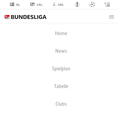
2BL
BL
VBL
MARCEL
Home
RAPP
News
Spielplan
Tabelle
FC ST. PAULI
Clubs