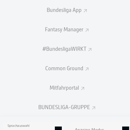
1
1
Liveti
Bundesliga App
Fantasy Manager
NEWS
#BundesligaWIRKT
Common Ground
Mitfahrportal
Ein Mann der leisen Töne
Ein Neuer auf dem Ki
BUNDESLIGA-GRUPPE
ALLE ARTIKEL →
Sprachauswahl