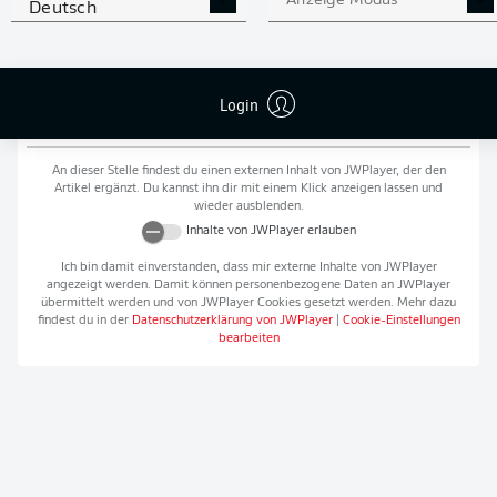
Anzeige Modus
Deutsch
VIDEOS
Login
Empfohlener redaktioneller Inhalt von
JWPlayer
An dieser Stelle findest du einen externen Inhalt von
JWPlayer
, der den
Artikel ergänzt. Du kannst ihn dir mit einem Klick anzeigen lassen und
wieder ausblenden.
Inhalte von
JWPlayer
erlauben
Ich bin damit einverstanden, dass mir externe Inhalte von
JWPlayer
angezeigt werden. Damit können personenbezogene Daten an
JWPlayer
übermittelt werden und von
JWPlayer
Cookies gesetzt werden. Mehr dazu
findest du in der
Datenschutzerklärung von
JWPlayer
|
Cookie-Einstellungen
bearbeiten