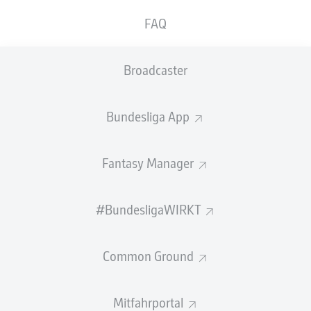
GEW.
GEW.
FAQ
ZWEIKÄMPFE
KOPFDUELLE
19
6
Broadcaster
Begangene Fouls
4
Bundesliga App
Gelbe Karten
1
Einsätze
8
Fantasy Manager
Sprints
31
#BundesligaWIRKT
Intensive Läufe
140
Common Ground
Laufdistanz (km)
28.8
Speed (km/h)
31.07
Mitfahrportal