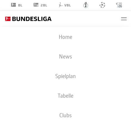
2BL
BL
VBL
MAKOTO
Home
HASEBE
20
News
Spielplan
VERTEIDIGUNG
Tabelle
EINTRACHT FRANKFURT
STATISTIK SAISON 2023/2024
TORE
Clubs