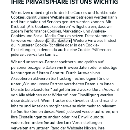
IHRE PRIVATSPHÄRE IST UNS WICHTIG
Wir nutzen unbedingt erforderliche Cookies und funktionale
Cookies, damit unsere Website sicher betrieben werden kann
und ihre Inhalte und Services genutzt werden können. Mit
Klick auf „Alle Cookies akzeptieren“ willigst du ein, dass wir
zudem Performance Cookies, Marketing- und Analyse-
Cookies und Social-Media-Cookies setzen. Diese stammen
teilweise von diesen
Drittanbietern
. Weitere Hinweise findest
du in unserer
Cookie-Richtlinie
oder in den Cookie-
Einstellungen, in denen du auch deine Cookie-Präferenzen
jederzeit
verwalten kannst.
Wir und unsere
61
-Partner speichern und greifen auf
personenbezogene Daten wie Browserdaten oder eindeutige
Kennungen auf Ihrem Gerät zu. Durch Auswahl von
Akzeptieren aktivieren Sie Tracking-Technologien für die
unter „Wir und unsere Partner verarbeiten Daten, um Ihnen
Dienste bereitzustellen“ aufgeführten Zwecke. Durch Auswahl
Rechtliche Hinweise
Voreinstellungen verwalten
von Alle ablehnen oder Widerruf Ihrer Einwilligung werden
diese deaktiviert. Wenn Tracker deaktiviert sind, sind manche
Datenschutz
Nutzungsbedingungen
Inhalte und Anzeigen möglicherweise nicht mehr so relevant
Broadcaster
Kontakt
für Sie. Sie können dieses Menü jederzeit wieder aufrufen, um
Ihre Einstellungen zu ändern oder Ihre Einwilligung zu
Jobs
Impressum
widerrufen, indem Sie auf den Link Voreinstellungen
verwalten am unteren Rand der Webseite klicken. Ihre
Partner
Spieler