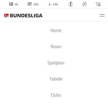
2BL
BL
VBL
KENNY
Home
PRINCE REDONDO
11
News
Spielplan
MITTELFELD
Tabelle
1. FC KAISERSLAUTERN
STATISTIK SAISON 2026/2027
TORE
MITSPIELER
Clubs