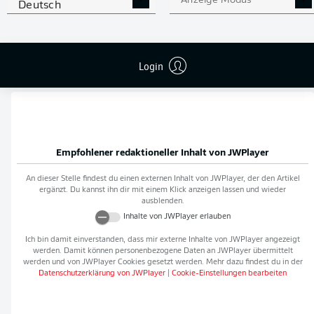
Anzeige Modus
Deutsch
Flanken
0
NOCH MEHR BUNDESLIGA
APP STORE
GOOGLE PLAY
Login
IN DER APP!
Empfohlener redaktioneller Inhalt von
JWPlayer
An dieser Stelle findest du einen externen Inhalt von
JWPlayer
, der den Artikel
ergänzt. Du kannst ihn dir mit einem Klick anzeigen lassen und wieder
ausblenden.
Inhalte von
JWPlayer
erlauben
Ich bin damit einverstanden, dass mir externe Inhalte von
JWPlayer
angezeigt
werden. Damit können personenbezogene Daten an
JWPlayer
übermittelt
werden und von
JWPlayer
Cookies gesetzt werden. Mehr dazu findest du in der
Datenschutzerklärung von
JWPlayer
|
Cookie-Einstellungen bearbeiten