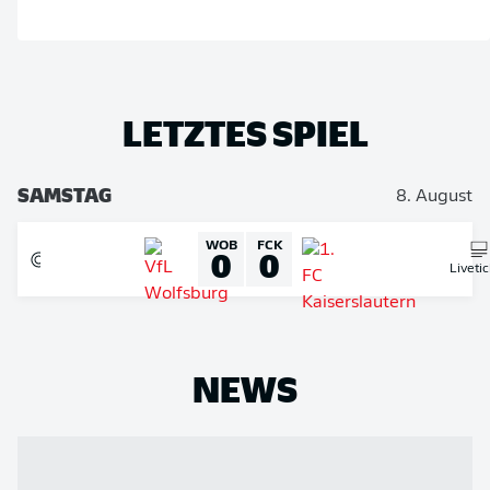
LETZTES SPIEL
SAMSTAG
8. August
WOB
FCK
0
0
Liveti
NEWS