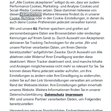
auf „Alle Cookies akzeptieren“ willigst du ein, dass wir zudem
Performance Cookies, Marketing- und Analyse-Cookies und
Rechtliche Hinweise
Voreinstellungen verwalten
Social-Media-Cookies setzen. Diese stammen teilweise von
diesen
Drittanbietern
. Weitere Hinweise findest du in unserer
Datenschutz
Nutzungsbedingungen
Cookie-Richtlinie
oder in den Cookie-Einstellungen, in denen du
auch deine Cookie-Präferenzen jederzeit
verwalten kannst.
Kontakt
Jobs
Wir und unsere
61
-Partner speichern und greifen auf
Impressum
Partner
personenbezogene Daten wie Browserdaten oder eindeutige
Kennungen auf Ihrem Gerät zu. Durch Auswahl von Akzeptieren
Spieler
Liveticker
aktivieren Sie Tracking-Technologien für die unter „Wir und
unsere Partner verarbeiten Daten, um Ihnen Dienste
AGB
bereitzustellen“ aufgeführten Zwecke. Durch Auswahl von Alle
ablehnen oder Widerruf Ihrer Einwilligung werden diese
deaktiviert. Wenn Tracker deaktiviert sind, sind manche Inhalte
und Anzeigen möglicherweise nicht mehr so relevant für Sie. Sie
können dieses Menü jederzeit wieder aufrufen, um Ihre
Einstellungen zu ändern oder Ihre Einwilligung zu widerrufen,
indem Sie auf den Link Voreinstellungen verwalten am unteren
Rand der Webseite klicken. Ihre Einstellungen gelten innerhalb
unseres Website. Weitere Informationen finden Sie in unserer
Datenschutzerklärung.
Datenschutz
Impressum
© 2026 Bundesliga-Gruppe GmbH
Wir und unsere Partner verarbeiten Daten, um Folgendes
bereitzustellen:
Sprachauswahl
Verwendung genauer Standortdaten. Endgeräteeigenschaften