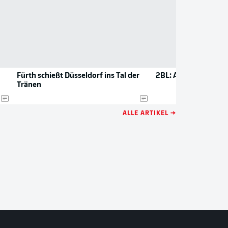
Fürth schießt Düsseldorf ins Tal der
2BL: Alle Szenarien d
Tränen
ALLE ARTIKEL →