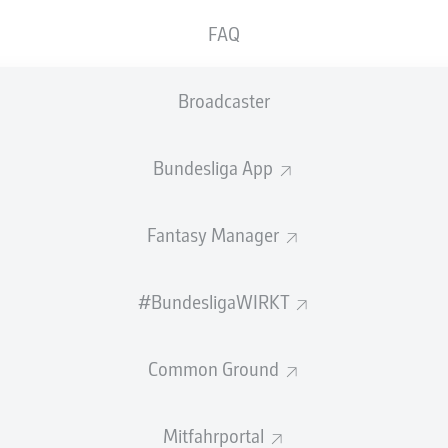
0
Gelbe Karten
FAQ
Einsätze
Broadcaster
Sprints
Intensive Läufe
Bundesliga App
Laufdistanz (km)
Fantasy Manager
Speed (km/h)
#BundesligaWIRKT
Flanken
NOCH MEHR BUNDESLIGA IN 
Common Ground
Mitfahrportal
Empfohlener redaktioneller Inhalt von
JWPlayer