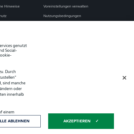
che Hinweise
Voreinstellungen verwalten
hutz
Nutzungsbedingungen
ster
Kontakt
Impressum
Spieler
ervices genutzt
nd Social-
er
AGB
Cookie-
zu. Durch
ustellen“
d, sind manche
 ändern oder
lten innerhalb
uf einem
ntwicklung und
Anzeige Modus
LLE ABLEHNEN
AKZEPTIEREN