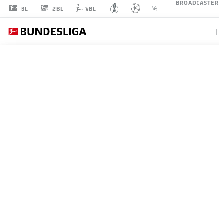
BROADCASTER
2BL
BL
VBL
JULIAN
HETTWER
ANGRIFF
BORUSSIA DORTMUND
STATISTIK SAISON 2024/2025
TORE