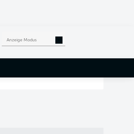
en
nd
Anzeige Modus
r