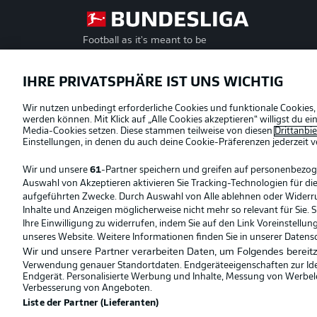
Football as it's meant to be
Offizielle Partner
IHRE PRIVATSPHÄRE IST UNS WICHTIG
Wir nutzen unbedingt erforderliche Cookies und funktionale Cookies,
werden können. Mit Klick auf „Alle Cookies akzeptieren“ willigst du 
Media-Cookies setzen. Diese stammen teilweise von diesen
Drittanbi
Einstellungen, in denen du auch deine Cookie-Präferenzen jederzeit
v
Wir und unsere
61
-Partner speichern und greifen auf personenbezo
Auswahl von Akzeptieren aktivieren Sie Tracking-Technologien für die
aufgeführten Zwecke. Durch Auswahl von Alle ablehnen oder Widerruf 
Inhalte und Anzeigen möglicherweise nicht mehr so relevant für Sie. 
Ihre Einwilligung zu widerrufen, indem Sie auf den Link Voreinstellu
unseres Website. Weitere Informationen finden Sie in unserer Datens
Wir und unsere Partner verarbeiten Daten, um Folgendes bereitz
Verwendung genauer Standortdaten. Endgeräteeigenschaften zur Ident
Endgerät. Personalisierte Werbung und Inhalte, Messung von Werbel
© 2026 Bundesliga-Gruppe GmbH
Verbesserung von Angeboten.
Liste der Partner (Lieferanten)