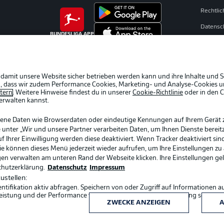
Rechtli
Datensc
BUNDESLIGA APP
Broadca
Jobs
Partner
 damit unsere Website sicher betrieben werden kann und ihre Inhalte und S
ein, dass wir zudem Performance Cookies, Marketing- und Analyse-Cookies u
Livetick
etern
. Weitere Hinweise findest du in unserer
Cookie-Richtlinie
oder in den 
erwalten kannst.
gene Daten wie Browserdaten oder eindeutige Kennungen auf Ihrem Gerät 
 unter „Wir und unsere Partner verarbeiten Daten, um Ihnen Dienste bereitz
Ihrer Einwilligung werden diese deaktiviert. Wenn Tracker deaktiviert sin
Sie können dieses Menü jederzeit wieder aufrufen, um Ihre Einstellungen zu
ngen verwalten am unteren Rand der Webseite klicken. Ihre Einstellungen ge
chutzerklärung.
Datenschutz
Impressum
ustellen:
ifikation aktiv abfragen. Speichern von oder Zugriff auf Informationen a
Sprachauswahl
eistung und der Performance von Inhalten, Zielgruppenforschung sowie E
Deutsch
ZWECKE ANZEIGEN
A