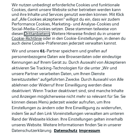
Wir nutzen unbedingt erforderliche Cookies und funktionale
Cookies, damit unsere Website sicher betrieben werden kann
und ihre Inhalte und Services genutzt werden können. Mit Klick
auf „Alle Cookies akzeptieren“ willigst du ein, dass wir zudem
Performance Cookies, Marketing- und Analyse-Cookies und
Social-Media-Cookies setzen. Diese stammen teilweise von
Rechtliche Hinweise
Voreinstellungen verwalten
diesen
Drittanbietern
. Weitere Hinweise findest du in unserer
Cookie-Richtlinie
oder in den Cookie-Einstellungen, in denen du
Datenschutz
Nutzungsbedingungen
auch deine Cookie-Präferenzen jederzeit
verwalten kannst.
Kontakt
Jobs
Wir und unsere
61
-Partner speichern und greifen auf
personenbezogene Daten wie Browserdaten oder eindeutige
Impressum
Partner
Kennungen auf Ihrem Gerät zu. Durch Auswahl von Akzeptieren
aktivieren Sie Tracking-Technologien für die unter „Wir und
Spieler
Liveticker
unsere Partner verarbeiten Daten, um Ihnen Dienste
AGB
bereitzustellen“ aufgeführten Zwecke. Durch Auswahl von Alle
ablehnen oder Widerruf Ihrer Einwilligung werden diese
deaktiviert. Wenn Tracker deaktiviert sind, sind manche Inhalte
und Anzeigen möglicherweise nicht mehr so relevant für Sie. Sie
können dieses Menü jederzeit wieder aufrufen, um Ihre
Einstellungen zu ändern oder Ihre Einwilligung zu widerrufen,
indem Sie auf den Link Voreinstellungen verwalten am unteren
Rand der Webseite klicken. Ihre Einstellungen gelten innerhalb
unseres Website. Weitere Informationen finden Sie in unserer
Datenschutzerklärung.
Datenschutz
Impressum