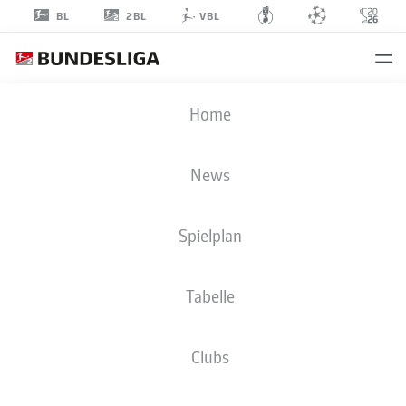
2BL
BL
VBL
JONATHAN
Home
WENSING
News
Spielplan
ANGRIFF
Tabelle
VFL OSNABRÜCK
STATISTIK SAISON 2022/2023
TORE
Clubs