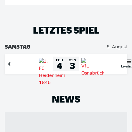
LETZTES SPIEL
SAMSTAG
8. August
FCH
OSN
4
3
Liveti
NEWS