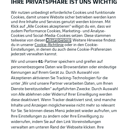
IHRE PRIVATSPHÄRE IST UNS WICHTIG
Wir nutzen unbedingt erforderliche Cookies und funktionale
Cookies, damit unsere Website sicher betrieben werden kann
und ihre Inhalte und Services genutzt werden können. Mit
Klick auf „Alle Cookies akzeptieren“ willigst du ein, dass wir
zudem Performance Cookies, Marketing- und Analyse-
Cookies und Social-Media-Cookies setzen. Diese stammen
teilweise von diesen
Drittanbietern
. Weitere Hinweise findest
du in unserer
Cookie-Richtlinie
oder in den Cookie-
Einstellungen, in denen du auch deine Cookie-Präferenzen
jederzeit
verwalten kannst.
Wir und unsere
61
-Partner speichern und greifen auf
personenbezogene Daten wie Browserdaten oder eindeutige
Kennungen auf Ihrem Gerät zu. Durch Auswahl von
Akzeptieren aktivieren Sie Tracking-Technologien für die
unter „Wir und unsere Partner verarbeiten Daten, um Ihnen
Dienste bereitzustellen“ aufgeführten Zwecke. Durch Auswahl
Rechtliche Hinweise
Voreinstellungen verwalten
von Alle ablehnen oder Widerruf Ihrer Einwilligung werden
diese deaktiviert. Wenn Tracker deaktiviert sind, sind manche
Datenschutz
Nutzungsbedingungen
Inhalte und Anzeigen möglicherweise nicht mehr so relevant
Broadcaster
Kontakt
für Sie. Sie können dieses Menü jederzeit wieder aufrufen, um
Ihre Einstellungen zu ändern oder Ihre Einwilligung zu
Jobs
Impressum
widerrufen, indem Sie auf den Link Voreinstellungen
verwalten am unteren Rand der Webseite klicken. Ihre
Partner
Spieler