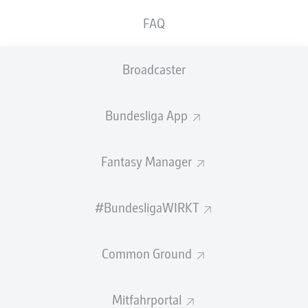
GEW.
GEW.
FAQ
ZWEIKÄMPFE
KOPFDUELLE
0
0
Broadcaster
Begangene Fouls
0
Bundesliga App
Gelbe Karten
0
Einsätze
0
Fantasy Manager
Sprints
0
#BundesligaWIRKT
Intensive Läufe
0
Common Ground
Laufdistanz (km)
0
Speed (km/h)
0
Mitfahrportal