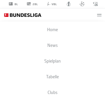
2BL
BL
VBL
JOMAINE
Home
CONSBRUCH
38
News
Spielplan
MITTELFELD
Tabelle
DSC ARMINIA BIELEFELD
STATISTIK SAISON 2021/2022
TORE
Clubs