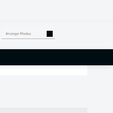
en
nd
Anzeige Modus
r