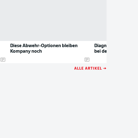
Diese Abwehr-Optionen bleiben
Diagnose ist da: Erne
Kompany noch
bei den Bayern
ALLE ARTIKEL →