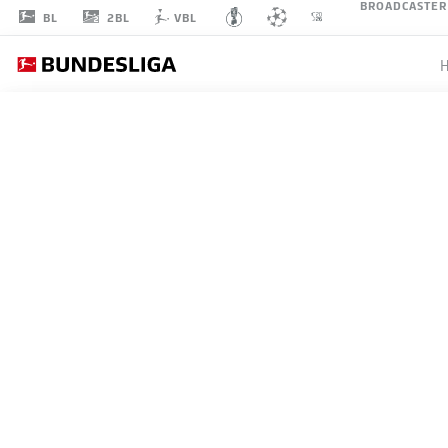
BROADCASTER
2BL
BL
VBL
HIROKI
ITO
21
VERTEIDIGUNG
FC BAYERN MÜNCHEN
STATISTIK SAISON 2026/2027
TORE
MITS