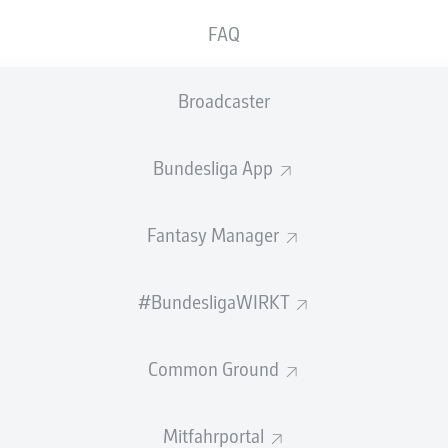
0
Gelbe Karten
FAQ
Einsätze
Broadcaster
Sprints
Intensive Läufe
Bundesliga App
Laufdistanz (km)
Fantasy Manager
Speed (km/h)
#BundesligaWIRKT
Flanken
NOCH MEHR BUNDESLIGA IN 
Common Ground
Mitfahrportal
Empfohlener redaktioneller Inhalt von
JWPlayer