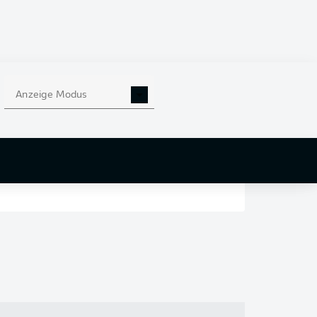
en
nd
Anzeige Modus
r