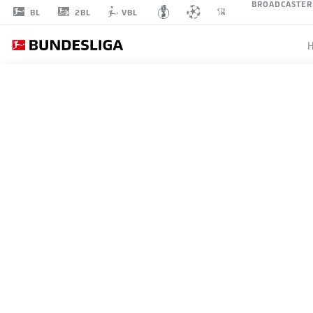
BROADCASTER
2BL
BL
VBL
EMMANUEL
CHIGOZIE OWEN
47
ANGRIFF
BAYER 04 LEVERKUSEN
STATISTIK SAISON 2026/2027
TORE
MITS