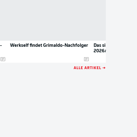
-
Werkself findet Grimaldo-Nachfolger
Das sind die neuen Tr
2026/27
ALLE ARTIKEL →