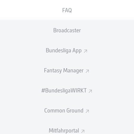
0
Gelbe Karten
FAQ
Einsätze
Broadcaster
Sprints
Intensive Läufe
Bundesliga App
Laufdistanz (km)
Fantasy Manager
Speed (km/h)
#BundesligaWIRKT
Flanken
NOCH MEHR BUNDESLIGA IN 
Common Ground
Mitfahrportal
Empfohlener redaktioneller Inhalt von
JWPlayer