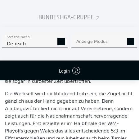
und zwölf Assists in 32 Pflichtspielen auf sich
aufmerksam gemacht.
BUNDESLIGA-GRUPPE
"Kerim Alajbegović wird nun in Österreich die nächsten
wichtigen Schritte in seiner Profikarriere machen. Wir
trauen ihm eine Menge zu und werden seinen
Sprachauswahl
Anzeige Modus
Deutsch
Werdegang aufmerksam verfolgen", erklärte
Leverkusens Geschäftsführer Sport Simon Rolfes
damals. Ein Jahr später ist Rolfes nicht weniger
überzeugt: "Kerim Alajbegović hat die in ihn gesetzten
Login
hohen Erwartungen in Salzburg nicht nur erfüllt, er hat
sie sogar in kürzester Zeit übertroffen."
Die Werkself wird rückblickend froh sein, die Zügel nicht
gänzlich aus der Hand gegeben zu haben. Denn
Alajbegović brilliert nicht nur auf Vereinsebene, sondern
zeigt auch für die Nationalmannschaft hervorragende
Leistungen. Erst erzielte er im Halbfinale der WM-
Playoffs gegen Wales das alles entscheidende 5:3 im
Elfmeterschießen und nun jubelt er auch beim Turnier