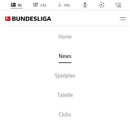
2BL
BL
VBL
Anzeige
Home
News
Mit einem Traumtor besorgt Leverkusens Kerim Alajbegović die 1:0-
Spielplan
Führung für Bosnien-Herzegowina
- © DIRK WAEM
Tabelle
Clubs