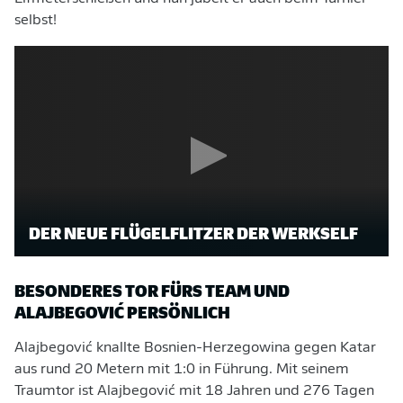
selbst!
DER NEUE FLÜGELFLITZER DER WERKSELF
BESONDERES TOR FÜRS TEAM UND
ALAJBEGOVIĆ PERSÖNLICH
Alajbegović knallte Bosnien-Herzegowina gegen Katar
aus rund 20 Metern mit 1:0 in Führung. Mit seinem
Traumtor ist Alajbegović mit 18 Jahren und 276 Tagen