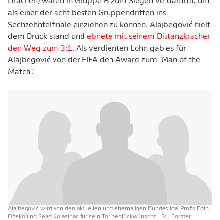
Drachen) waren in Gruppe B zum Siegen verdammt, um
als einer der acht besten Gruppendritten ins
Sechzehntelfinale einziehen zu können. Alajbegović hielt
dem Druck stand und
ebnete mit seinem Distanzkracher
den Weg zum 3:1
. Als verdienten Lohn gab es für
Alajbegović von der FIFA den Award zum "Man of the
Match".
Alajbegović wird von den aktuellen und ehemaligen Bundesliga-Profis Edin
Džeko und Sead Kolasinac für sein Tor beglückwünscht
- Stu Forster