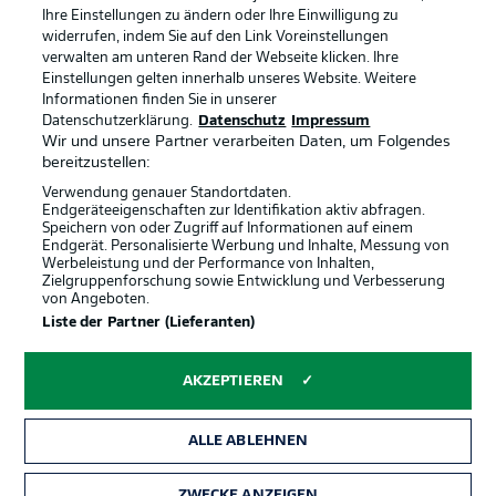
Ihre Einstellungen zu ändern oder Ihre Einwilligung zu
Jobs
Impressum
widerrufen, indem Sie auf den Link Voreinstellungen
verwalten am unteren Rand der Webseite klicken. Ihre
Partner
Spieler
Einstellungen gelten innerhalb unseres Website. Weitere
Liveticker
AGB
Informationen finden Sie in unserer
Datenschutzerklärung.
Datenschutz
Impressum
Wir und unsere Partner verarbeiten Daten, um Folgendes
bereitzustellen:
Verwendung genauer Standortdaten.
Endgeräteeigenschaften zur Identifikation aktiv abfragen.
Speichern von oder Zugriff auf Informationen auf einem
Endgerät. Personalisierte Werbung und Inhalte, Messung von
Werbeleistung und der Performance von Inhalten,
Zielgruppenforschung sowie Entwicklung und Verbesserung
von Angeboten.
© 2026 Bundesliga-Gruppe GmbH
Liste der Partner (Lieferanten)
Sprachauswahl
AKZEPTIEREN
Deutsch
ALLE ABLEHNEN
Anzeige Modus
ZWECKE ANZEIGEN