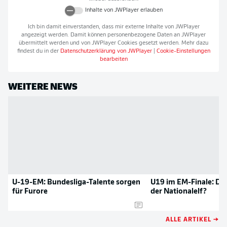
Inhalte von
JWPlayer
erlauben
Ich bin damit einverstanden, dass mir externe Inhalte von
JWPlayer
angezeigt werden. Damit können personenbezogene Daten an
JWPlayer
übermittelt werden und von
JWPlayer
Cookies gesetzt werden. Mehr dazu
findest du in der
Datenschutzerklärung von
JWPlayer
|
Cookie-Einstellungen
bearbeiten
WEITERE NEWS
U-19-EM: Bundesliga-Talente sorgen
U19 im EM-Finale: Die
für Furore
der Nationalelf?
ALLE ARTIKEL →