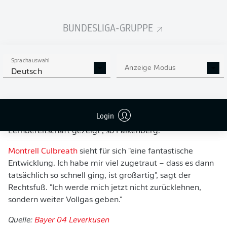
ein klares Zeichen unserer Zufriedenheit mit Montrell.
Wir freuen uns sehr, dass er den Sprung in den
BUNDESLIGA-GRUPPE
Profibereich geschafft und seine Chance energisch
genutzt hat“, betont Bayer 04-Geschäftsführer Sport
Simon Rolfes.
Sprachauswahl
Anzeige Modus
Kim Falkenberg, Direktor Fußball von Bayer 04, sieht in
Deutsch
Culbreath "ein ideales Beispiel für unsere talentierten
Nachwuchsspieler, die ihren Profitraum unbedingt
realisieren wollen. Montrell hat viel investiert, gut
Login
zugehört und immer große Leistungs- und
Lernbereitschaft gezeigt", so Falkenberg.
Montrell Culbreath
sieht für sich "eine fantastische
Entwicklung. Ich habe mir viel zugetraut – dass es dann
tatsächlich so schnell ging, ist großartig", sagt der
Rechtsfuß. "Ich werde mich jetzt nicht zurücklehnen,
sondern weiter Vollgas geben."
Quelle:
Bayer 04 Leverkusen