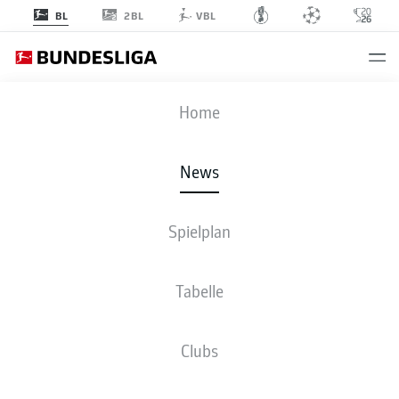
2BL
BL
VBL
Anzeige
Home
News
Montrell Culbreath verlängert bei Bayer 04 Leverkusen
- ©
IMAGO/DeFodi.de
Spielplan
Tabelle
Clubs