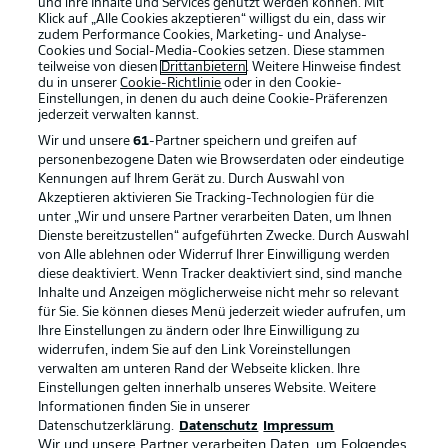
und ihre Inhalte und Services genutzt werden können. Mit
Klick auf „Alle Cookies akzeptieren“ willigst du ein, dass wir
zudem Performance Cookies, Marketing- und Analyse-
Cookies und Social-Media-Cookies setzen. Diese stammen
teilweise von diesen
Drittanbietern
. Weitere Hinweise findest
du in unserer
Cookie-Richtlinie
oder in den Cookie-
Einstellungen, in denen du auch deine Cookie-Präferenzen
jederzeit
verwalten kannst.
Wir und unsere
61
-Partner speichern und greifen auf
personenbezogene Daten wie Browserdaten oder eindeutige
Kennungen auf Ihrem Gerät zu. Durch Auswahl von
Akzeptieren aktivieren Sie Tracking-Technologien für die
unter „Wir und unsere Partner verarbeiten Daten, um Ihnen
Dienste bereitzustellen“ aufgeführten Zwecke. Durch Auswahl
Rechtliche Hinweise
Voreinstellungen verwalten
von Alle ablehnen oder Widerruf Ihrer Einwilligung werden
diese deaktiviert. Wenn Tracker deaktiviert sind, sind manche
Datenschutz
Nutzungsbedingungen
Inhalte und Anzeigen möglicherweise nicht mehr so relevant
Broadcaster
Kontakt
für Sie. Sie können dieses Menü jederzeit wieder aufrufen, um
Ihre Einstellungen zu ändern oder Ihre Einwilligung zu
Jobs
Impressum
widerrufen, indem Sie auf den Link Voreinstellungen
verwalten am unteren Rand der Webseite klicken. Ihre
Partner
Spieler
Einstellungen gelten innerhalb unseres Website. Weitere
Liveticker
AGB
Informationen finden Sie in unserer
Datenschutzerklärung.
Datenschutz
Impressum
Wir und unsere Partner verarbeiten Daten, um Folgendes