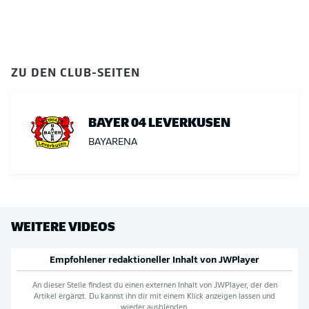
ZU DEN CLUB-SEITEN
BAYER 04 LEVERKUSEN
BAYARENA
WEITERE VIDEOS
Empfohlener redaktioneller Inhalt von
JWPlayer
An dieser Stelle findest du einen externen Inhalt von
JWPlayer
, der den
Artikel ergänzt. Du kannst ihn dir mit einem Klick anzeigen lassen und
wieder ausblenden.