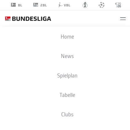
2BL
BL
VBL
EFE-KAAN
Home
SIHLAROĞLU
38
News
Spielplan
MITTELFELD
Tabelle
KARLSRUHER SC
STATISTIK SAISON 2026/2027
TORE
MITSPIELER
Clubs