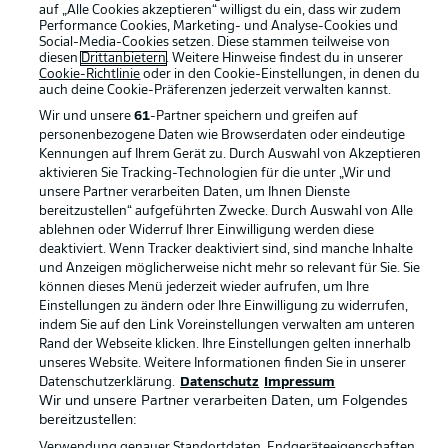
auf „Alle Cookies akzeptieren“ willigst du ein, dass wir zudem
Performance Cookies, Marketing- und Analyse-Cookies und
Rechtliche Hinweise
Voreinstellungen verwalten
Social-Media-Cookies setzen. Diese stammen teilweise von
diesen
Drittanbietern
. Weitere Hinweise findest du in unserer
Datenschutz
Nutzungsbedingungen
Cookie-Richtlinie
oder in den Cookie-Einstellungen, in denen du
auch deine Cookie-Präferenzen jederzeit
verwalten kannst.
Kontakt
Jobs
Wir und unsere
61
-Partner speichern und greifen auf
Impressum
Partner
personenbezogene Daten wie Browserdaten oder eindeutige
Kennungen auf Ihrem Gerät zu. Durch Auswahl von Akzeptieren
Spieler
Liveticker
aktivieren Sie Tracking-Technologien für die unter „Wir und
unsere Partner verarbeiten Daten, um Ihnen Dienste
AGB
bereitzustellen“ aufgeführten Zwecke. Durch Auswahl von Alle
ablehnen oder Widerruf Ihrer Einwilligung werden diese
deaktiviert. Wenn Tracker deaktiviert sind, sind manche Inhalte
und Anzeigen möglicherweise nicht mehr so relevant für Sie. Sie
können dieses Menü jederzeit wieder aufrufen, um Ihre
Einstellungen zu ändern oder Ihre Einwilligung zu widerrufen,
indem Sie auf den Link Voreinstellungen verwalten am unteren
Rand der Webseite klicken. Ihre Einstellungen gelten innerhalb
unseres Website. Weitere Informationen finden Sie in unserer
Datenschutzerklärung.
Datenschutz
Impressum
© 2026 Bundesliga-Gruppe GmbH
Wir und unsere Partner verarbeiten Daten, um Folgendes
bereitzustellen:
Sprachauswahl
Verwendung genauer Standortdaten. Endgeräteeigenschaften