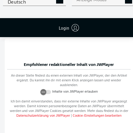
Anzeige Modus
Deutsch
Flanken
0
NOCH MEHR BUNDESLIGA
APP STORE
GOOGLE PLAY
Login
IN DER APP!
Empfohlener redaktioneller Inhalt von
JWPlayer
An dieser Stelle findest du einen externen Inhalt von
JWPlayer
, der den Artikel
ergänzt. Du kannst ihn dir mit einem Klick anzeigen lassen und wieder
ausblenden.
Inhalte von
JWPlayer
erlauben
Ich bin damit einverstanden, dass mir externe Inhalte von
JWPlayer
angezeigt
werden. Damit können personenbezogene Daten an
JWPlayer
übermittelt
werden und von
JWPlayer
Cookies gesetzt werden. Mehr dazu findest du in der
Datenschutzerklärung von
JWPlayer
|
Cookie-Einstellungen bearbeiten