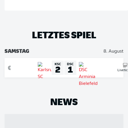
LETZTES SPIEL
SAMSTAG
8. August
KSC
DSC
2
1
Liveti
NEWS